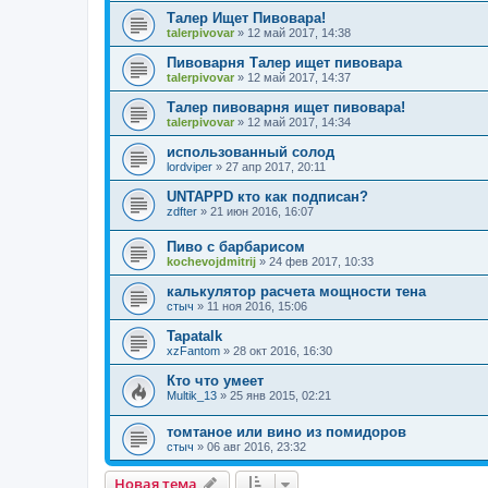
Талер Ищет Пивовара!
talerpivovar
»
12 май 2017, 14:38
Пивоварня Талер ищет пивовара
talerpivovar
»
12 май 2017, 14:37
Талер пивоварня ищет пивовара!
talerpivovar
»
12 май 2017, 14:34
использованный солод
lordviper
»
27 апр 2017, 20:11
UNTAPPD кто как подписан?
zdfter
»
21 июн 2016, 16:07
Пиво с барбарисом
kochevojdmitrij
»
24 фев 2017, 10:33
калькулятор расчета мощности тена
стыч
»
11 ноя 2016, 15:06
Tapatalk
xzFantom
»
28 окт 2016, 16:30
Кто что умеет
Multik_13
»
25 янв 2015, 02:21
томтаное или вино из помидоров
стыч
»
06 авг 2016, 23:32
Новая тема