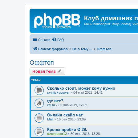
Клуб домашних п
Мини пивоварня. Вода, солод, хм
Ссылки
FAQ
Список форумов
Не в тему ...
Оффтоп
Оффтоп
Новая тема
ТЕМЫ
Сколько стоит, может кому нужно
svintickypower
»
04 май 2022, 14:41
где все?
стыч
»
03 янв 2019, 12:09
Онлайн скайп чат
Malt
»
16 сен 2016, 23:09
Кроненпробки Ø 29.
uzurpator12
»
30 июн 2018, 13:28