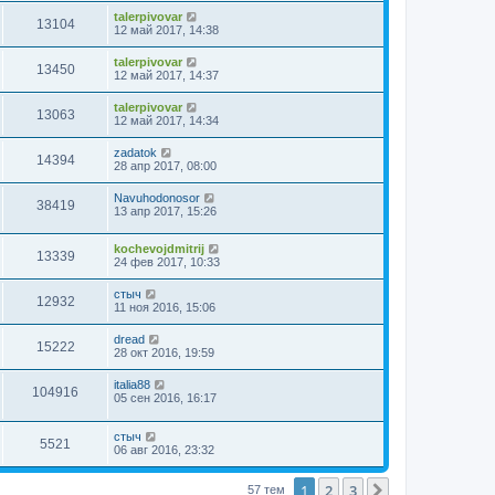
talerpivovar
13104
12 май 2017, 14:38
talerpivovar
13450
12 май 2017, 14:37
talerpivovar
13063
12 май 2017, 14:34
zadatok
14394
28 апр 2017, 08:00
Navuhodonosor
38419
13 апр 2017, 15:26
kochevojdmitrij
13339
24 фев 2017, 10:33
стыч
12932
11 ноя 2016, 15:06
dread
15222
28 окт 2016, 19:59
italia88
104916
05 сен 2016, 16:17
стыч
5521
06 авг 2016, 23:32
1
2
3
След.
57 тем