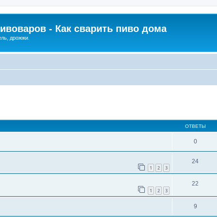
ивоваров - Как cварить пиво дома
ель, дрожжи.
ОТВЕТЫ
0
24
1
2
3
22
1
2
3
9