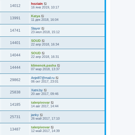
hoziain
14012
16 янв 2019, 10:17
Katya
13991
11 дек 2018, 16:04
Slayer
14741
23 июл 2018, 15:12
SOUD
14401
22 апр 2018, 16:34
SOUD
14044
22 апр 2018, 16:31
klimenok.pasha
14444
07 мар 2018, 13:37
Anjei87@mail.ru
29862
06 окт 2017, 23:01
Xatni.by
25838
20 авг 2017, 09:46
talerpivovar
14185
14 авг 2017, 14:44
janky
25731
26 май 2017, 17:10
talerpivovar
13487
12 май 2017, 14:39