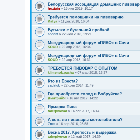
Белорусская ассоциация домашних пивовар
hoziain
»
16 янв 2019, 10:17
Требуется помощники на пивоварню
Katya
»
11 дек 2018, 16:04
Бутылки с бугельной пробкой
andant
»
22 июл 2018, 19:21
Международный форум «ПИВО» в Сочи
SOUD
»
22 апр 2018, 16:34
Международный форум «ПИВО» в Сочи
SOUD
»
22 апр 2018, 16:31
ТРЕБУЕТСЯ ПИВОВАР С ОПЫТОМ
klimenok.pasha
»
07 мар 2018, 13:37
Кто из Бреста?
zadatok
»
22 фев 2014, 11:49
Где приобрести солод в Бобруйске?
ДмитрийЯ
»
16 авг 2017, 14:22
Ярмарка Пива
talerpivovar
»
14 авг 2017, 14:44
А есть ли пивовары мотолюбители?
Zmei
»
16 апр 2016, 23:58
Весна 2017. Крепость и выдержка
talerpivovar
»
12 май 2017, 14:39