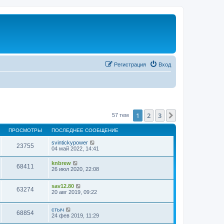
Регистрация
Вход
1
2
3
След.
57 тем
ПРОСМОТРЫ
ПОСЛЕДНЕЕ СООБЩЕНИЕ
svintickypower
23755
04 май 2022, 14:41
knbrew
68411
26 июл 2020, 22:08
sav12.80
63274
20 авг 2019, 09:22
стыч
68854
24 фев 2019, 11:29