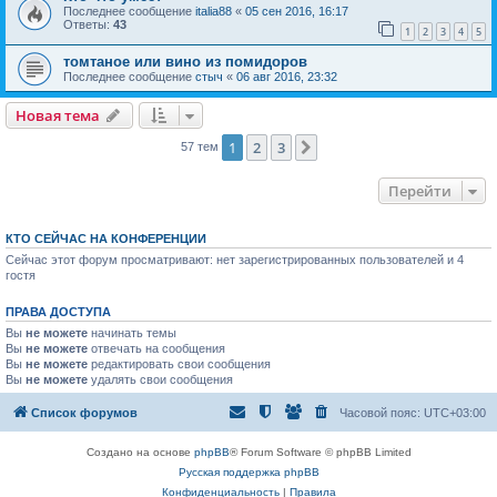
Последнее сообщение
italia88
«
05 сен 2016, 16:17
Ответы:
43
1
2
3
4
5
томтаное или вино из помидоров
Последнее сообщение
стыч
«
06 авг 2016, 23:32
Новая тема
1
2
3
След.
57 тем
Перейти
КТО СЕЙЧАС НА КОНФЕРЕНЦИИ
Сейчас этот форум просматривают: нет зарегистрированных пользователей и 4
гостя
ПРАВА ДОСТУПА
Вы
не можете
начинать темы
Вы
не можете
отвечать на сообщения
Вы
не можете
редактировать свои сообщения
Вы
не можете
удалять свои сообщения
Список форумов
Часовой пояс:
UTC+03:00
Создано на основе
phpBB
® Forum Software © phpBB Limited
Русская поддержка phpBB
Конфиденциальность
|
Правила