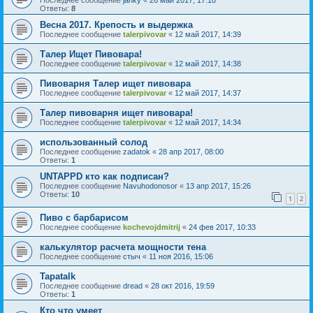
Последнее сообщение
janky
«
26 май 2017, 17:10
Ответы:
8
Весна 2017. Крепость и выдержка
Последнее сообщение
talerpivovar
«
12 май 2017, 14:39
Талер Ищет Пивовара!
Последнее сообщение
talerpivovar
«
12 май 2017, 14:38
Пивоварня Талер ищет пивовара
Последнее сообщение
talerpivovar
«
12 май 2017, 14:37
Талер пивоварня ищет пивовара!
Последнее сообщение
talerpivovar
«
12 май 2017, 14:34
использованный солод
Последнее сообщение
zadatok
«
28 апр 2017, 08:00
Ответы:
1
UNTAPPD кто как подписан?
Последнее сообщение
Navuhodonosor
«
13 апр 2017, 15:26
Ответы:
10
1
2
Пиво с барбарисом
Последнее сообщение
kochevojdmitrij
«
24 фев 2017, 10:33
калькулятор расчета мощности тена
Последнее сообщение
стыч
«
11 ноя 2016, 15:06
Tapatalk
Последнее сообщение
dread
«
28 окт 2016, 19:59
Ответы:
1
Кто что умеет