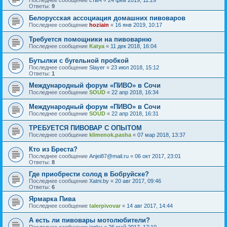
Последнее сообщение
стыч
«
24 фев 2019, 11:29
Ответы:
9
Белорусская ассоциация домашних пивоваров
Последнее сообщение
hoziain
«
16 янв 2019, 10:17
Требуется помощники на пивоварню
Последнее сообщение
Katya
«
11 дек 2018, 16:04
Бутылки с бугельной пробкой
Последнее сообщение
Slayer
«
23 июл 2018, 15:12
Ответы:
1
Международный форум «ПИВО» в Сочи
Последнее сообщение
SOUD
«
22 апр 2018, 16:34
Международный форум «ПИВО» в Сочи
Последнее сообщение
SOUD
«
22 апр 2018, 16:31
ТРЕБУЕТСЯ ПИВОВАР С ОПЫТОМ
Последнее сообщение
klimenok.pasha
«
07 мар 2018, 13:37
Кто из Бреста?
Последнее сообщение
Anjei87@mail.ru
«
06 окт 2017, 23:01
Ответы:
8
Где приобрести солод в Бобруйске?
Последнее сообщение
Xatni.by
«
20 авг 2017, 09:46
Ответы:
6
Ярмарка Пива
Последнее сообщение
talerpivovar
«
14 авг 2017, 14:44
А есть ли пивовары мотолюбители?