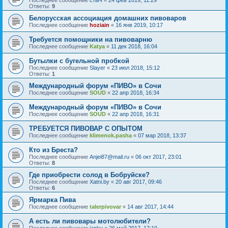
Последнее сообщение
стыч
«
24 фев 2019, 11:29
Ответы:
9
Белорусская ассоциация домашних пивоваров
Последнее сообщение
hoziain
«
16 янв 2019, 10:17
Требуется помощники на пивоварню
Последнее сообщение
Katya
«
11 дек 2018, 16:04
Бутылки с бугельной пробкой
Последнее сообщение
Slayer
«
23 июл 2018, 15:12
Ответы:
1
Международный форум «ПИВО» в Сочи
Последнее сообщение
SOUD
«
22 апр 2018, 16:34
Международный форум «ПИВО» в Сочи
Последнее сообщение
SOUD
«
22 апр 2018, 16:31
ТРЕБУЕТСЯ ПИВОВАР С ОПЫТОМ
Последнее сообщение
klimenok.pasha
«
07 мар 2018, 13:37
Кто из Бреста?
Последнее сообщение
Anjei87@mail.ru
«
06 окт 2017, 23:01
Ответы:
8
Где приобрести солод в Бобруйске?
Последнее сообщение
Xatni.by
«
20 авг 2017, 09:46
Ответы:
6
Ярмарка Пива
Последнее сообщение
talerpivovar
«
14 авг 2017, 14:44
А есть ли пивовары мотолюбители?