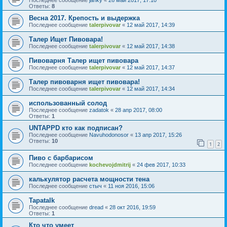
Последнее сообщение
janky
«
26 май 2017, 17:10
Ответы:
8
Весна 2017. Крепость и выдержка
Последнее сообщение
talerpivovar
«
12 май 2017, 14:39
Талер Ищет Пивовара!
Последнее сообщение
talerpivovar
«
12 май 2017, 14:38
Пивоварня Талер ищет пивовара
Последнее сообщение
talerpivovar
«
12 май 2017, 14:37
Талер пивоварня ищет пивовара!
Последнее сообщение
talerpivovar
«
12 май 2017, 14:34
использованный солод
Последнее сообщение
zadatok
«
28 апр 2017, 08:00
Ответы:
1
UNTAPPD кто как подписан?
Последнее сообщение
Navuhodonosor
«
13 апр 2017, 15:26
Ответы:
10
1
2
Пиво с барбарисом
Последнее сообщение
kochevojdmitrij
«
24 фев 2017, 10:33
калькулятор расчета мощности тена
Последнее сообщение
стыч
«
11 ноя 2016, 15:06
Tapatalk
Последнее сообщение
dread
«
28 окт 2016, 19:59
Ответы:
1
Кто что умеет