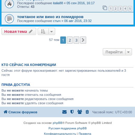
Последнее сообщение
italia88
«
05 сен 2016, 16:17
Ответы:
43
1
2
3
4
5
томтаное или вино из помидоров
Последнее сообщение
стыч
«
06 авг 2016, 23:32
Новая тема
1
2
3
След.
57 тем
Перейти
КТО СЕЙЧАС НА КОНФЕРЕНЦИИ
Сейчас этот форум просматривают: нет зарегистрированных пользователей и 3
гостя
ПРАВА ДОСТУПА
Вы
не можете
начинать темы
Вы
не можете
отвечать на сообщения
Вы
не можете
редактировать свои сообщения
Вы
не можете
удалять свои сообщения
Список форумов
Часовой пояс:
UTC+03:00
Создано на основе
phpBB
® Forum Software © phpBB Limited
Русская поддержка phpBB
Конфиденциальность
|
Правила