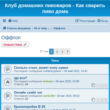
Клуб домашних пивоваров - Как cварить
пиво дома
FAQ
Регистрация
Вход
Список форумов
Не в тему ...
Оффтоп
Оффтоп
Новая тема
1
2
3
След.
57 тем
Темы
Сколько стоит, может кому нужно
Последнее сообщение
svintickypower
«
04 май 2022, 14:41
где все?
Последнее сообщение
knbrew
«
26 июл 2020, 22:08
Ответы:
24
1
2
3
Онлайн скайп чат
Последнее сообщение
sav12.80
«
20 авг 2019, 09:22
Ответы:
22
1
2
3
Кроненпробки Ø 29.