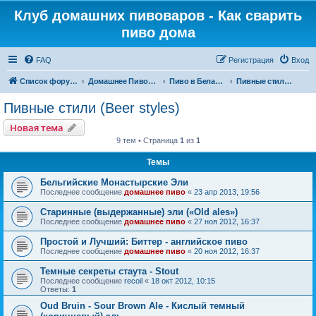
Клуб домашних пивоваров - Как cварить
пиво дома
FAQ
Регистрация
Вход
Список форумов
Домашнее Пивоварение - Минск Беларусь
Пиво в Беларуси и в мире
Пивные стили (Beer styles)
Пивные стили (Beer styles)
Новая тема
9 тем • Страница
1
из
1
Темы
Бельгийские Монастырские Эли
Последнее сообщение
домашнее пиво
«
23 апр 2013, 19:56
Старинные (выдержанные) эли («Old ales»)
Последнее сообщение
домашнее пиво
«
27 ноя 2012, 16:37
Простой и Лучший: Биттер - английское пиво
Последнее сообщение
домашнее пиво
«
20 ноя 2012, 16:37
Темные секреты стаута - Stout
Последнее сообщение
recoil
«
18 окт 2012, 10:15
Ответы:
1
Oud Bruin - Sour Brown Ale - Кислый темный