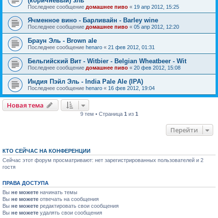
(коричневый) эль
Последнее сообщение
домашнее пиво
«
19 апр 2012, 15:25
Ячменное вино - Барливайн - Barley wine
Последнее сообщение
домашнее пиво
«
05 апр 2012, 12:20
Браун Эль - Brown ale
Последнее сообщение
henaro
«
21 фев 2012, 01:31
Бельгийский Вит - Witbier - Belgian Wheatbeer - Wit
Последнее сообщение
домашнее пиво
«
20 фев 2012, 15:08
Индия Пэйл Эль - India Pale Ale (IPA)
Последнее сообщение
henaro
«
16 фев 2012, 19:04
Новая тема
9 тем • Страница
1
из
1
Перейти
КТО СЕЙЧАС НА КОНФЕРЕНЦИИ
Сейчас этот форум просматривают: нет зарегистрированных пользователей и 2
гостя
ПРАВА ДОСТУПА
Вы
не можете
начинать темы
Вы
не можете
отвечать на сообщения
Вы
не можете
редактировать свои сообщения
Вы
не можете
удалять свои сообщения