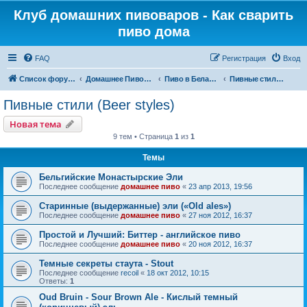
Клуб домашних пивоваров - Как cварить
пиво дома
FAQ
Регистрация
Вход
Список форумов
Домашнее Пивоварение - Минск Беларусь
Пиво в Беларуси и в мире
Пивные стили (Beer styles)
Пивные стили (Beer styles)
Новая тема
9 тем • Страница
1
из
1
Темы
Бельгийские Монастырские Эли
Последнее сообщение
домашнее пиво
«
23 апр 2013, 19:56
Старинные (выдержанные) эли («Old ales»)
Последнее сообщение
домашнее пиво
«
27 ноя 2012, 16:37
Простой и Лучший: Биттер - английское пиво
Последнее сообщение
домашнее пиво
«
20 ноя 2012, 16:37
Темные секреты стаута - Stout
Последнее сообщение
recoil
«
18 окт 2012, 10:15
Ответы:
1
Oud Bruin - Sour Brown Ale - Кислый темный