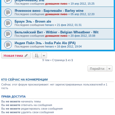
(коричневый) эль
Последнее сообщение
домашнее пиво
«
19 апр 2012, 15:25
Ячменное вино - Барливайн - Barley wine
Последнее сообщение
домашнее пиво
«
05 апр 2012, 12:20
Браун Эль - Brown ale
Последнее сообщение
henaro
«
21 фев 2012, 01:31
Бельгийский Вит - Witbier - Belgian Wheatbeer - Wit
Последнее сообщение
домашнее пиво
«
20 фев 2012, 15:08
Индия Пэйл Эль - India Pale Ale (IPA)
Последнее сообщение
henaro
«
16 фев 2012, 19:04
Новая тема
9 тем • Страница
1
из
1
Перейти
КТО СЕЙЧАС НА КОНФЕРЕНЦИИ
Сейчас этот форум просматривают: нет зарегистрированных пользователей и 1
гость
ПРАВА ДОСТУПА
Вы
не можете
начинать темы
Вы
не можете
отвечать на сообщения
Вы
не можете
редактировать свои сообщения
Вы
не можете
удалять свои сообщения