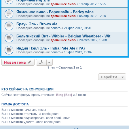
(коричневый) эль
Последнее сообщение
домашнее пиво
«
19 апр 2012, 15:25
Ячменное вино - Барливайн - Barley wine
Последнее сообщение
домашнее пиво
«
05 апр 2012, 12:20
Браун Эль - Brown ale
Последнее сообщение
henaro
«
21 фев 2012, 01:31
Бельгийский Вит - Witbier - Belgian Wheatbeer - Wit
Последнее сообщение
домашнее пиво
«
20 фев 2012, 15:08
Индия Пэйл Эль - India Pale Ale (IPA)
Последнее сообщение
henaro
«
16 фев 2012, 19:04
Новая тема
9 тем • Страница
1
из
1
Перейти
КТО СЕЙЧАС НА КОНФЕРЕНЦИИ
Сейчас этот форум просматривают:
Bing [Bot]
и 2 гостя
ПРАВА ДОСТУПА
Вы
не можете
начинать темы
Вы
не можете
отвечать на сообщения
Вы
не можете
редактировать свои сообщения
Вы
не можете
удалять свои сообщения