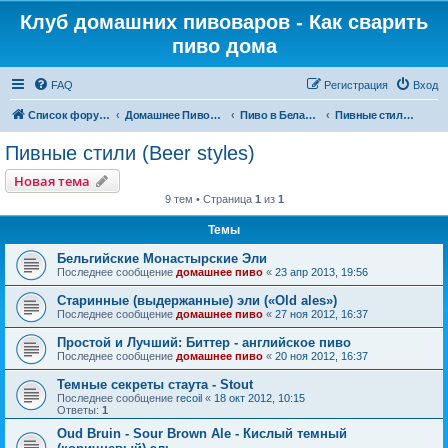
Клуб домашних пивоваров - Как cварить
пиво дома
FAQ
Регистрация
Вход
Список форумов
Домашнее Пивоварение - Минск Беларусь
Пиво в Беларуси и в мире
Пивные стили (Beer styles)
Пивные стили (Beer styles)
Новая тема
9 тем • Страница
1
из
1
Темы
Бельгийские Монастырские Эли
Последнее сообщение
домашнее пиво
«
23 апр 2013, 19:56
Старинные (выдержанные) эли («Old ales»)
Последнее сообщение
домашнее пиво
«
27 ноя 2012, 16:37
Простой и Лучший: Биттер - английское пиво
Последнее сообщение
домашнее пиво
«
20 ноя 2012, 16:37
Темные секреты стаута - Stout
Последнее сообщение
recoil
«
18 окт 2012, 10:15
Ответы:
1
Oud Bruin - Sour Brown Ale - Кислый темный