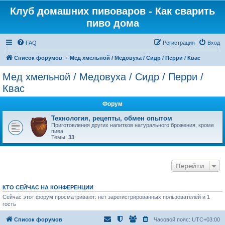
Клуб домашних пивоваров - Как cварить
пиво дома
FAQ
Регистрация
Вход
Список форумов
Mед хмельной / Медовуха / Сидр / Перри / Квас
Mед хмельной / Медовуха / Сидр / Перри /
Квас
Форум
Технология, рецепты, обмен опытом
Приготовления других напитков натурального брожения, кроме
пива
Темы:
33
Перейти
КТО СЕЙЧАС НА КОНФЕРЕНЦИИ
Сейчас этот форум просматривают: нет зарегистрированных пользователей и 1
гость
Список форумов
Часовой пояс:
UTC+03:00