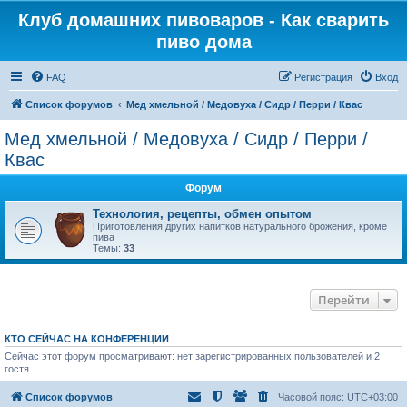
Клуб домашних пивоваров - Как cварить
пиво дома
FAQ
Регистрация
Вход
Список форумов
Mед хмельной / Медовуха / Сидр / Перри / Квас
Mед хмельной / Медовуха / Сидр / Перри /
Квас
Форум
Технология, рецепты, обмен опытом
Приготовления других напитков натурального брожения, кроме
пива
Темы:
33
Перейти
КТО СЕЙЧАС НА КОНФЕРЕНЦИИ
Сейчас этот форум просматривают: нет зарегистрированных пользователей и 2
гостя
Список форумов
Часовой пояс:
UTC+03:00