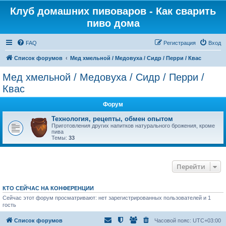
Клуб домашних пивоваров - Как cварить
пиво дома
FAQ
Регистрация
Вход
Список форумов
Mед хмельной / Медовуха / Сидр / Перри / Квас
Mед хмельной / Медовуха / Сидр / Перри /
Квас
Форум
Технология, рецепты, обмен опытом
Приготовления других напитков натурального брожения, кроме
пива
Темы:
33
Перейти
КТО СЕЙЧАС НА КОНФЕРЕНЦИИ
Сейчас этот форум просматривают: нет зарегистрированных пользователей и 1
гость
Список форумов
Часовой пояс:
UTC+03:00