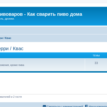
ивоваров - Как cварить пиво дома
ель, дрожжи.
ри / Квас
рри / Квас
ТЕМЫ
33
рожения, кроме пива
вателей и 2 гостя
Связаться с администрацией
Наша команда