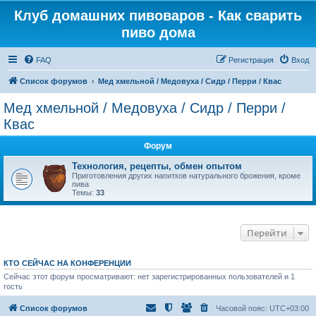
Клуб домашних пивоваров - Как cварить
пиво дома
FAQ
Регистрация
Вход
Список форумов
Mед хмельной / Медовуха / Сидр / Перри / Квас
Mед хмельной / Медовуха / Сидр / Перри /
Квас
Форум
Технология, рецепты, обмен опытом
Приготовления других напитков натурального брожения, кроме
пива
Темы:
33
Перейти
КТО СЕЙЧАС НА КОНФЕРЕНЦИИ
Сейчас этот форум просматривают: нет зарегистрированных пользователей и 1
гость
Список форумов
Часовой пояс:
UTC+03:00