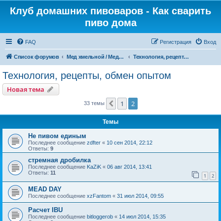
Клуб домашних пивоваров - Как cварить
пиво дома
FAQ
Регистрация
Вход
Список форумов
Mед хмельной / Медовуха / Сидр / Перри / Квас
Технология, рецепты, обмен опытом
Технология, рецепты, обмен опытом
Новая тема
1
2
Пред.
33 темы
Темы
Не пивом единым
Последнее сообщение
zdfter
«
10 сен 2014, 22:12
Ответы:
9
стремная дробилка
Последнее сообщение
KaZiK
«
06 авг 2014, 13:41
Ответы:
11
1
2
MEAD DAY
Последнее сообщение
xzFantom
«
31 июл 2014, 09:55
Расчет IBU
Последнее сообщение
bitloggerob
«
14 июл 2014, 15:35