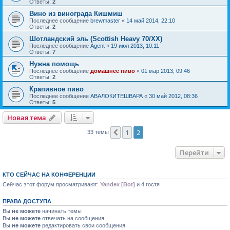
Ответы:
2
Вино из винограда Кишмиш
Последнее сообщение
brewmaster
«
14 май 2014, 22:10
Ответы:
2
Шотландский эль (Scottish Heavy 70/XX)
Последнее сообщение
Agent
«
19 июл 2013, 10:11
Ответы:
7
Нужна помощь
Последнее сообщение
домашнее пиво
«
01 мар 2013, 09:46
Ответы:
2
Крапивное пиво
Последнее сообщение
АВАЛОКИТЕШВАРА
«
30 май 2012, 08:36
Ответы:
5
Новая тема
1
2
Пред.
33 темы
Перейти
КТО СЕЙЧАС НА КОНФЕРЕНЦИИ
Сейчас этот форум просматривают:
Yandex [Bot]
и 4 гостя
ПРАВА ДОСТУПА
Вы
не можете
начинать темы
Вы
не можете
отвечать на сообщения
Вы
не можете
редактировать свои сообщения