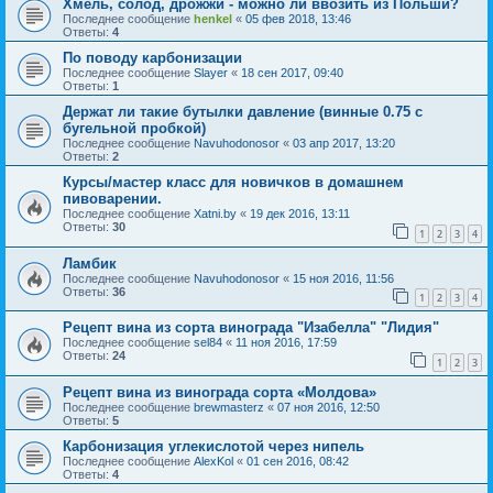
Хмель, солод, дрожжи - можно ли ввозить из Польши?
Последнее сообщение
henkel
«
05 фев 2018, 13:46
Ответы:
4
По поводу карбонизации
Последнее сообщение
Slayer
«
18 сен 2017, 09:40
Ответы:
1
Держат ли такие бутылки давление (винные 0.75 с
бугельной пробкой)
Последнее сообщение
Navuhodonosor
«
03 апр 2017, 13:20
Ответы:
2
Курсы/мастер класс для новичков в домашнем
пивоварении.
Последнее сообщение
Xatni.by
«
19 дек 2016, 13:11
Ответы:
30
1
2
3
4
Ламбик
Последнее сообщение
Navuhodonosor
«
15 ноя 2016, 11:56
Ответы:
36
1
2
3
4
Рецепт вина из сорта винограда "Изабелла" "Лидия"
Последнее сообщение
sel84
«
11 ноя 2016, 17:59
Ответы:
24
1
2
3
Рецепт вина из винограда сорта «Молдова»
Последнее сообщение
brewmasterz
«
07 ноя 2016, 12:50
Ответы:
5
Карбонизация углекислотой через нипель
Последнее сообщение
AlexKol
«
01 сен 2016, 08:42
Ответы:
4