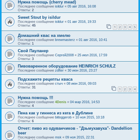
Нужна помощь (cherry mead)
Последнее сообщение
isildur
«
05 авг 2016, 16:08
Ответы:
2
Sweet Stout by isildur
Последнее сообщение
isildur
«
01 авг 2016, 19:33
Ответы:
45
1
2
3
4
5
Домашний квас на хмелю
Последнее сообщение
brewmasterz
«
01 авг 2016, 10:41
Ответы:
1
Свой Пауланер
Последнее сообщение
Сергей2008
«
25 июл 2016, 17:59
Ответы:
3
Пивоваренное оборудование HEINRICH SCHULZ
Последнее сообщение
zdfter
«
30 июн 2016, 23:27
Подскажите рецепты кваса
Последнее сообщение
стыч
«
08 июн 2016, 09:03
Ответы:
31
1
2
3
4
Нужна помощь !!!
Последнее сообщение
4Denis
«
04 мар 2016, 14:53
Ответы:
4
Пена как у гиннеса из кега в Дублине
Последнее сообщение
bitloggerob
«
10 ноя 2015, 10:18
Ответы:
6
Отчет: пиво из одуванчиков - "Дзьмухавуха"- Dandellion
beer
Последнее сообщение
msk
«
09 ноя 2015, 22:31