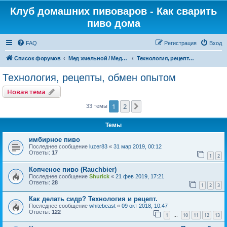
Клуб домашних пивоваров - Как cварить
пиво дома
FAQ
Регистрация
Вход
Список форумов
Mед хмельной / Медовуха / Сидр / Перри / Квас
Технология, рецепты, обмен опытом
Технология, рецепты, обмен опытом
Новая тема
1
2
След.
33 темы
Темы
имбирное пиво
Последнее сообщение
luzer83
«
31 мар 2019, 00:12
Ответы:
17
1
2
Копченое пиво (Rauchbier)
Последнее сообщение
Shurick
«
21 фев 2019, 17:21
Ответы:
28
1
2
3
Как делать сидр? Технология и рецепт.
Последнее сообщение
whitebeast
«
09 окт 2018, 10:47
Ответы:
122
1
10
11
12
13
…