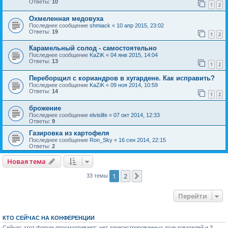
Ответы:
10
1
2
Охмеленная медовуха
Последнее сообщение
shmiack
«
10 апр 2015, 23:02
Ответы:
19
1
2
Карамельный солод - самостоятельно
Последнее сообщение
KaZiK
«
04 янв 2015, 14:04
Ответы:
13
1
2
Переборщил с кориандров в хугардене. Как исправить?
Последнее сообщение
KaZiK
«
09 ноя 2014, 10:59
Ответы:
14
1
2
брожение
Последнее сообщение
elvislife
«
07 окт 2014, 12:33
Ответы:
9
Газировка из картофеля
Последнее сообщение
Ron_Sky
«
16 сен 2014, 22:15
Ответы:
2
Новая тема
1
2
След.
33 темы
Перейти
КТО СЕЙЧАС НА КОНФЕРЕНЦИИ
Сейчас этот форум просматривают: нет зарегистрированных пользователей и 3