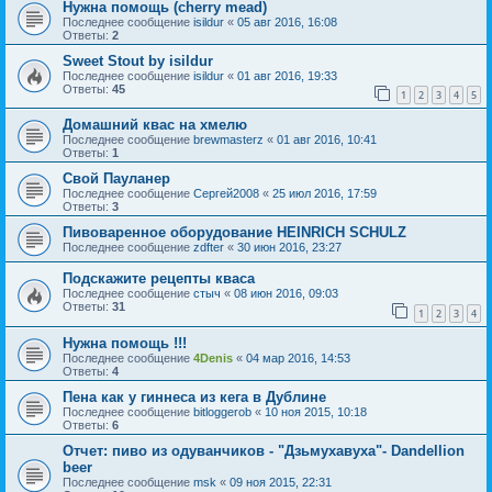
Нужна помощь (cherry mead)
Последнее сообщение
isildur
«
05 авг 2016, 16:08
Ответы:
2
Sweet Stout by isildur
Последнее сообщение
isildur
«
01 авг 2016, 19:33
Ответы:
45
1
2
3
4
5
Домашний квас на хмелю
Последнее сообщение
brewmasterz
«
01 авг 2016, 10:41
Ответы:
1
Свой Пауланер
Последнее сообщение
Сергей2008
«
25 июл 2016, 17:59
Ответы:
3
Пивоваренное оборудование HEINRICH SCHULZ
Последнее сообщение
zdfter
«
30 июн 2016, 23:27
Подскажите рецепты кваса
Последнее сообщение
стыч
«
08 июн 2016, 09:03
Ответы:
31
1
2
3
4
Нужна помощь !!!
Последнее сообщение
4Denis
«
04 мар 2016, 14:53
Ответы:
4
Пена как у гиннеса из кега в Дублине
Последнее сообщение
bitloggerob
«
10 ноя 2015, 10:18
Ответы:
6
Отчет: пиво из одуванчиков - "Дзьмухавуха"- Dandellion
beer
Последнее сообщение
msk
«
09 ноя 2015, 22:31