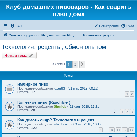
Клуб домашних пивоваров - Как cварить
пиво дома
FAQ
Регистрация
Вход
Список форумов
Mед хмельной / Медовуха / Сидр / Перри / Квас
Технология, рецепты, обмен опытом
Технология, рецепты, обмен опытом
Новая тема
1
2
След.
33 темы
Темы
имбирное пиво
Последнее сообщение
luzer83
«
31 мар 2019, 00:12
Ответы:
17
1
2
Копченое пиво (Rauchbier)
Последнее сообщение
Shurick
«
21 фев 2019, 17:21
Ответы:
28
1
2
3
Как делать сидр? Технология и рецепт.
Последнее сообщение
whitebeast
«
09 окт 2018, 10:47
Ответы:
122
1
10
11
12
13
…