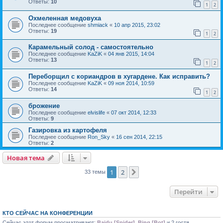
Ответы:
10
1
2
Охмеленная медовуха
Последнее сообщение
shmiack
«
10 апр 2015, 23:02
Ответы:
19
1
2
Карамельный солод - самостоятельно
Последнее сообщение
KaZiK
«
04 янв 2015, 14:04
Ответы:
13
1
2
Переборщил с кориандров в хугардене. Как исправить?
Последнее сообщение
KaZiK
«
09 ноя 2014, 10:59
Ответы:
14
1
2
брожение
Последнее сообщение
elvislife
«
07 окт 2014, 12:33
Ответы:
9
Газировка из картофеля
Последнее сообщение
Ron_Sky
«
16 сен 2014, 22:15
Ответы:
2
Новая тема
1
2
След.
33 темы
Перейти
КТО СЕЙЧАС НА КОНФЕРЕНЦИИ
Сейчас этот форум просматривают:
Baidu [Spider]
,
Bing [Bot]
и 2 гостя