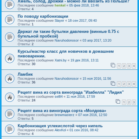
Хмель, солод, дрожжи - можно ли ввозить из Польши?
Последнее сообщение
henkel
«
05 фев 2018, 13:46
Ответы:
4
По поводу карбонизации
Последнее сообщение
Slayer
«
18 сен 2017, 09:40
Ответы:
1
Держат ли такие бутылки давление (винные 0.75 с
бугельной пробкой)
Последнее сообщение
Navuhodonosor
«
03 апр 2017, 13:20
Ответы:
2
Курсы/мастер класс для новичков в домашнем
пивоварении.
Последнее сообщение
Xatni.by
«
19 дек 2016, 13:11
Ответы:
30
1
2
3
4
Ламбик
Последнее сообщение
Navuhodonosor
«
15 ноя 2016, 11:56
Ответы:
36
1
2
3
4
Рецепт вина из сорта винограда "Изабелла" "Лидия"
Последнее сообщение
sel84
«
11 ноя 2016, 17:59
Ответы:
24
1
2
3
Рецепт вина из винограда сорта «Молдова»
Последнее сообщение
brewmasterz
«
07 ноя 2016, 12:50
Ответы:
5
Карбонизация углекислотой через нипель
Последнее сообщение
AlexKol
«
01 сен 2016, 08:42
Ответы:
4