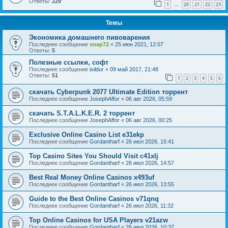
Ответы:
229
1
20
21
22
23
…
Темы
Экономика домашнего пивоварения
Последнее сообщение
snap72
«
25 июн 2021, 12:07
Ответы:
5
Полезные ссылки, софт
Последнее сообщение
isildur
«
09 май 2017, 21:48
Ответы:
51
1
2
3
4
5
6
скачать Cyberpunk 2077 Ultimate Edition торрент
Последнее сообщение
JosephAffor
«
06 авг 2026, 05:59
скачать S.T.A.L.K.E.R. 2 торрент
Последнее сообщение
JosephAffor
«
06 авг 2026, 00:25
Exclusive Online Casino List e31ekp
Последнее сообщение
Gordantharf
«
26 июл 2026, 15:41
Top Casino Sites You Should Visit c41xlj
Последнее сообщение
Gordantharf
«
26 июл 2026, 14:57
Best Real Money Online Casinos x493uf
Последнее сообщение
Gordantharf
«
26 июл 2026, 13:55
Guide to the Best Online Casinos v71qnq
Последнее сообщение
Gordantharf
«
26 июл 2026, 11:32
Top Online Casinos for USA Players v21azw
Последнее сообщение
Gordantharf
«
26 июл 2026, 10:37