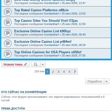
Последнее сообщение
Gordantharf
«
25 июл 2026, 13:47
Top Rated Casino Platforms n88cie
Последнее сообщение
Gordantharf
«
25 июл 2026, 13:03
Top Casino Sites You Should Visit l72jas
Последнее сообщение
Gordantharf
«
25 июл 2026, 12:00
Exclusive Online Casino List k90hyz
Последнее сообщение
Gordantharf
«
25 июл 2026, 09:40
Exclusive Online Casino List p484mf
Последнее сообщение
Gordantharf
«
25 июл 2026, 08:39
Top Online Casinos for USA Players o650zf
Последнее сообщение
Gordantharf
«
25 июл 2026, 07:55
Новая тема
1
2
3
4
5
След.
118 тем
Перейти
КТО СЕЙЧАС НА КОНФЕРЕНЦИИ
Сейчас этот форум просматривают: нет зарегистрированных пользователей и 6
гостей
ПРАВА ДОСТУПА