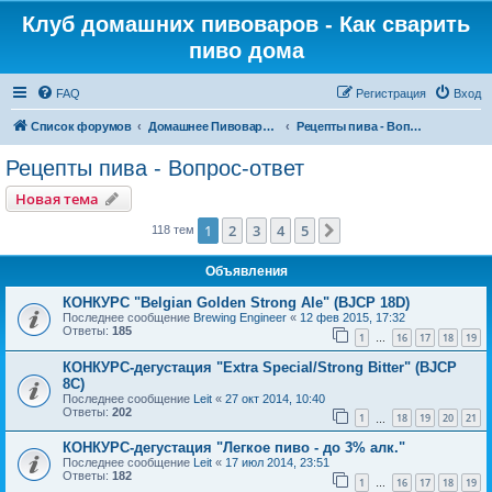
Клуб домашних пивоваров - Как cварить
пиво дома
FAQ
Регистрация
Вход
Список форумов
Домашнее Пивоварение - Минск Беларусь
Рецепты пива - Вопрос-ответ
Рецепты пива - Вопрос-ответ
Новая тема
1
2
3
4
5
След.
118 тем
Объявления
КОНКУРС "Belgian Golden Strong Ale" (BJCP 18D)
Последнее сообщение
Brewing Engineer
«
12 фев 2015, 17:32
Ответы:
185
1
16
17
18
19
…
КОНКУРС-дегустация "Extra Special/Strong Bitter" (BJCP
8C)
Последнее сообщение
Leit
«
27 окт 2014, 10:40
Ответы:
202
1
18
19
20
21
…
КОНКУРС-дегустация "Легкое пиво - до 3% алк."
Последнее сообщение
Leit
«
17 июл 2014, 23:51
Ответы:
182
1
16
17
18
19
…