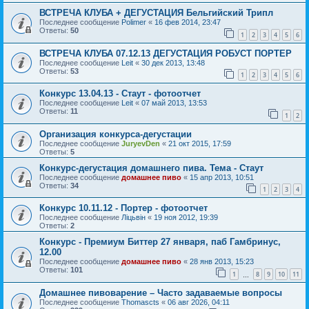
ВСТРЕЧА КЛУБА + ДЕГУСТАЦИЯ Бельгийский Трипл
Последнее сообщение
Polimer
«
16 фев 2014, 23:47
Ответы:
50
1
2
3
4
5
6
ВСТРЕЧА КЛУБА 07.12.13 ДЕГУСТАЦИЯ РОБУСТ ПОРТЕР
Последнее сообщение
Leit
«
30 дек 2013, 13:48
Ответы:
53
1
2
3
4
5
6
Конкурс 13.04.13 - Стаут - фотоотчет
Последнее сообщение
Leit
«
07 май 2013, 13:53
Ответы:
11
1
2
Организация конкурса-дегустации
Последнее сообщение
JuryevDen
«
21 окт 2015, 17:59
Ответы:
5
Конкурс-дегустация домашнего пива. Тема - Стаут
Последнее сообщение
домашнее пиво
«
15 апр 2013, 10:51
Ответы:
34
1
2
3
4
Конкурс 10.11.12 - Портер - фотоотчет
Последнее сообщение
Ліцьвін
«
19 ноя 2012, 19:39
Ответы:
2
Конкурс - Премиум Биттер 27 января, паб Гамбринус,
12.00
Последнее сообщение
домашнее пиво
«
28 янв 2013, 15:23
Ответы:
101
1
8
9
10
11
…
Домашнее пивоварение – Часто задаваемые вопросы
Последнее сообщение
Thomascts
«
06 авг 2026, 04:11