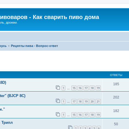
ивоваров - Как cварить пиво дома
ель, дрожжи.
русь
Рецепты пива - Вопрос-ответ
ОТВЕТЫ
18D)
185
1
15
16
17
18
19
…
ter" (BJCP 8C)
202
1
17
18
19
20
21
…
к."
182
1
15
16
17
18
19
…
 Трипл
50
1
2
3
4
5
6