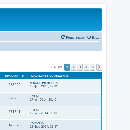
Регистрация
Вход
1
2
3
4
5
След.
118 тем
ПРОСМОТРЫ
ПОСЛЕДНЕЕ СООБЩЕНИЕ
Brewing Engineer
283995
12 фев 2015, 17:32
Leit
278795
27 окт 2014, 10:40
Leit
271841
17 июл 2014, 23:51
Polimer
142248
16 фев 2014, 23:47