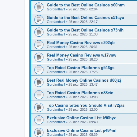
Guide to the Best Online Casinos x60htm
Gordantharf
»
26 июл 2026, 02:04
Guide to the Best Online Casinos e51cyo
Gordantharf
»
25 июл 2026, 22:17
Guide to the Best Online Casinos x73nih
Gordantharf
»
25 июл 2026, 21:33
Real Money Casino Reviews c202qb
Gordantharf
»
25 июл 2026, 20:31
Real Money Casino Reviews w17vnw
Gordantharf
»
25 июл 2026, 18:20
Top Rated Casino Platforms g546gs
Gordantharf
»
25 июл 2026, 17:25
Best Real Money Online Casinos d80jzj
Gordantharf
»
25 июл 2026, 13:47
Top Rated Casino Platforms n88cie
Gordantharf
»
25 июл 2026, 13:03
Top Casino Sites You Should Visit l72jas
Gordantharf
»
25 июл 2026, 12:00
Exclusive Online Casino List k90hyz
Gordantharf
»
25 июл 2026, 09:40
Exclusive Online Casino List p484mf
Gordantharf
»
25 июл 2026, 08:39