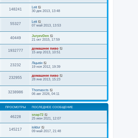
Leit
148241
30 дек 2013, 13:48
Leit
55327
07 май 2013, 13:53
JuryevDen
40449
21 окт 2015, 17:59
домашнее пиво
1932777
15 апр 2013, 10:51
Ліцьвін
23232
19 ноя 2012, 19:39
домашнее пиво
232955
28 янв 2013, 15:23
Thomascts
3238986
06 авг 2026, 04:11
ПРОСМОТРЫ
ПОСЛЕДНЕЕ СООБЩЕНИЕ
snap72
46228
25 июн 2021, 12:07
isildur
145217
09 май 2017, 21:48