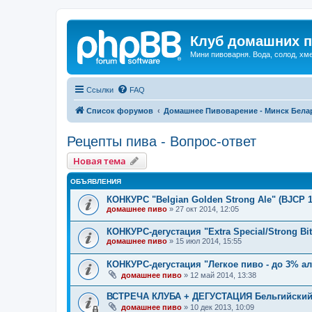
Клуб домашних п
Мини пивоварня. Вода, солод, хм
Ссылки
FAQ
Список форумов
Домашнее Пивоварение - Минск Бела
Рецепты пива - Вопрос-ответ
Новая тема
ОБЪЯВЛЕНИЯ
КОНКУРС "Belgian Golden Strong Ale" (BJCP 
домашнее пиво
»
27 окт 2014, 12:05
КОНКУРС-дегустация "Extra Special/Strong Bit
домашнее пиво
»
15 июл 2014, 15:55
КОНКУРС-дегустация "Легкое пиво - до 3% ал
домашнее пиво
»
12 май 2014, 13:38
ВСТРЕЧА КЛУБА + ДЕГУСТАЦИЯ Бельгийский
домашнее пиво
»
10 дек 2013, 10:09