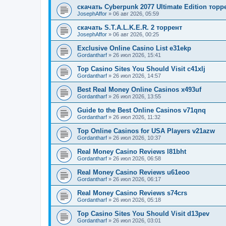
скачать Cyberpunk 2077 Ultimate Edition торр
JosephAffor
»
06 авг 2026, 05:59
скачать S.T.A.L.K.E.R. 2 торрент
JosephAffor
»
06 авг 2026, 00:25
Exclusive Online Casino List e31ekp
Gordantharf
»
26 июл 2026, 15:41
Top Casino Sites You Should Visit c41xlj
Gordantharf
»
26 июл 2026, 14:57
Best Real Money Online Casinos x493uf
Gordantharf
»
26 июл 2026, 13:55
Guide to the Best Online Casinos v71qnq
Gordantharf
»
26 июл 2026, 11:32
Top Online Casinos for USA Players v21azw
Gordantharf
»
26 июл 2026, 10:37
Real Money Casino Reviews l81bht
Gordantharf
»
26 июл 2026, 06:58
Real Money Casino Reviews u61eoo
Gordantharf
»
26 июл 2026, 06:17
Real Money Casino Reviews s74crs
Gordantharf
»
26 июл 2026, 05:18
Top Casino Sites You Should Visit d13pev
Gordantharf
»
26 июл 2026, 03:01