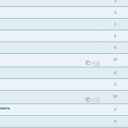
3
3
3
6
6
10
1
2
8
5
14
1
2
омата
5
9