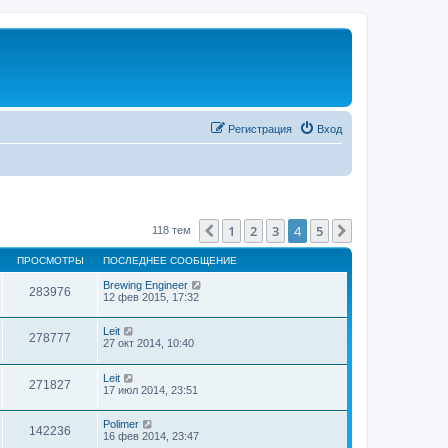
Регистрация
Вход
1
2
3
4
5
Пред.
След.
118 тем
ПРОСМОТРЫ
ПОСЛЕДНЕЕ СООБЩЕНИЕ
Brewing Engineer
283976
12 фев 2015, 17:32
Leit
278777
27 окт 2014, 10:40
Leit
271827
17 июл 2014, 23:51
Polimer
142236
16 фев 2014, 23:47