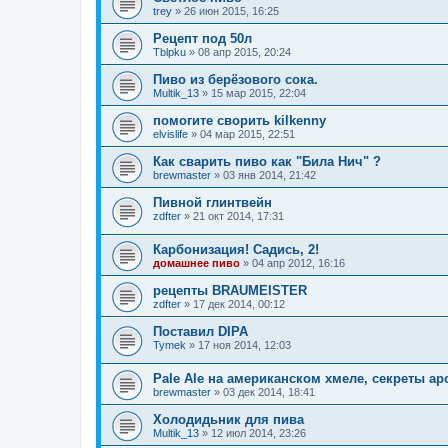
trey
»
26 июн 2015, 16:25
Рецепт под 50л
Tblpku
»
08 апр 2015, 20:24
Пиво из берёзового сока.
Multik_13
»
15 мар 2015, 22:04
помогите сворить kilkenny
elvislife
»
04 мар 2015, 22:51
Как сварить пиво как "Била Нич" ?
brewmaster
»
03 янв 2014, 21:42
Пивной глинтвейн
zdfter
»
21 окт 2014, 17:31
Карбонизация! Садись, 2!
домашнее пиво
»
04 апр 2012, 16:16
рецепты BRAUMEISTER
zdfter
»
17 дек 2014, 00:12
Поставил DIPA
Tymek
»
17 ноя 2014, 12:03
Pale Ale на американском хмеле, секреты ар
brewmaster
»
03 дек 2014, 18:41
Холодидьник для пива
Multik_13
»
12 июл 2014, 23:26