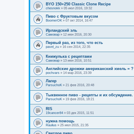
BYO 150+250 Classic Clone Recipe
chesnokk
»
05 июл 2016, 19:32
Пиво с Фруктовым вкусом
BoomerOK
»
07 окт 2014, 16:47
Ирландский эль
Самовар
»
12 июн 2016, 20:30
Первый раз, из того, что есть
pavel_zu
»
16 сен 2014, 22:35
Книжулька с рецептами
Самовар
»
13 июн 2016, 10:51
Английские дрожжи американский хмель = ?
pochvars
»
14 мар 2016, 23:39
Лагер
ParsuchoK
»
21 фев 2016, 20:48
Тыквенное пиво - рецепты и их обсуждение.
ParsuchoK
»
19 фев 2016, 18:21
RIS
19cancer84
»
03 дек 2015, 11:51
нужна помощь
Raulius
»
25 июл 2015, 21:35
Светлое пиво