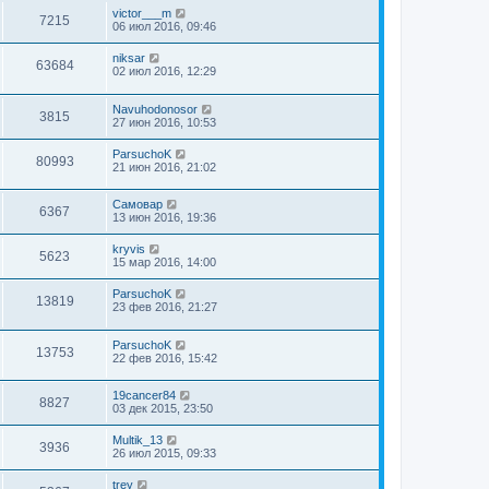
victor___m
7215
06 июл 2016, 09:46
niksar
63684
02 июл 2016, 12:29
Navuhodonosor
3815
27 июн 2016, 10:53
ParsuchoK
80993
21 июн 2016, 21:02
Самовар
6367
13 июн 2016, 19:36
kryvis
5623
15 мар 2016, 14:00
ParsuchoK
13819
23 фев 2016, 21:27
ParsuchoK
13753
22 фев 2016, 15:42
19cancer84
8827
03 дек 2015, 23:50
Multik_13
3936
26 июл 2015, 09:33
trey