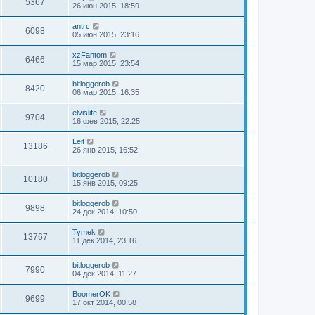
5367
26 июн 2015, 18:59
antrc
6098
05 июн 2015, 23:16
xzFantom
6466
15 мар 2015, 23:54
bitloggerob
8420
06 мар 2015, 16:35
elvislife
9704
16 фев 2015, 22:25
Leit
13186
26 янв 2015, 16:52
bitloggerob
10180
15 янв 2015, 09:25
bitloggerob
9898
24 дек 2014, 10:50
Tymek
13767
11 дек 2014, 23:16
bitloggerob
7990
04 дек 2014, 11:27
BoomerOK
9699
17 окт 2014, 00:58