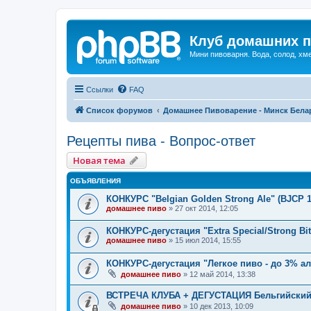
Клуб домашних п
Мини пивоварня. Вода, солод, хм
Ссылки
FAQ
Список форумов
Домашнее Пивоварение - Минск Бела
Рецепты пива - Вопрос-ответ
Новая тема
ОБЪЯВЛЕНИЯ
КОНКУРС "Belgian Golden Strong Ale" (BJCP 
домашнее пиво
»
27 окт 2014, 12:05
КОНКУРС-дегустация "Extra Special/Strong Bit
домашнее пиво
»
15 июл 2014, 15:55
КОНКУРС-дегустация "Легкое пиво - до 3% ал
домашнее пиво
»
12 май 2014, 13:38
ВСТРЕЧА КЛУБА + ДЕГУСТАЦИЯ Бельгийский
домашнее пиво
»
10 дек 2013, 10:09