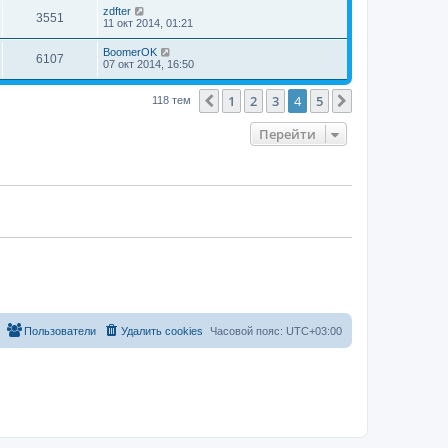
zdfter
3551
11 окт 2014, 01:21
BoomerOK
6107
07 окт 2014, 16:50
1
2
3
4
5
Пред.
След.
118 тем
Перейти
Пользователи
Удалить cookies
Часовой пояс:
UTC+03:00