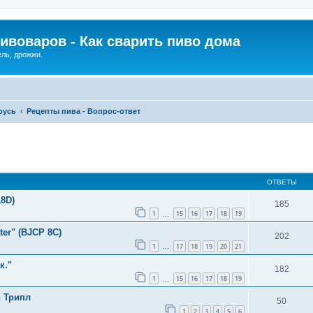
ивоваров - Как cварить пиво дома
ель, дрожжи.
русь
Рецепты пива - Вопрос-ответ
ОТВЕТЫ
18D)
185
1
15
16
17
18
19
…
ter" (BJCP 8C)
202
1
17
18
19
20
21
…
к."
182
1
15
16
17
18
19
…
 Трипл
50
1
2
3
4
5
6