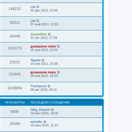
Leit
148232
30 дек 2013, 13:48
Leit
55322
07 май 2013, 13:53
JuryevDen
40448
21 окт 2015, 17:59
домашнее пиво
1932770
15 апр 2013, 10:51
Ліцьвін
23231
19 ноя 2012, 19:39
домашнее пиво
232941
28 янв 2013, 15:23
Thomascts
3238954
06 авг 2026, 04:11
ПРОСМОТРЫ
ПОСЛЕДНЕЕ СООБЩЕНИЕ
Oleg_Dranich
6936
19 июл 2016, 16:05
mortefer
25099
16 июл 2016, 11:23