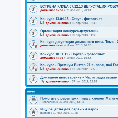
ВСТРЕЧА КЛУБА 07.12.13 ДЕГУСТАЦИЯ РОБ
домашнее пиво
»
21 ноя 2013, 20:13
Конкурс 13.04.13 - Стаут - фотоотчет
домашнее пиво
»
15 апр 2013, 10:40
Организация конкурса-дегустации
домашнее пиво
»
09 апр 2013, 11:38
Конкурс-дегустация домашнего пива. Тема - 
домашнее пиво
»
11 мар 2013, 09:23
Конкурс 10.11.12 - Портер - фотоотчет
домашнее пиво
»
19 ноя 2012, 15:32
Конкурс - Премиум Биттер 27 января, паб Га
домашнее пиво
»
13 ноя 2012, 12:55
Домашнее пивоварение – Часто задаваемые
домашнее пиво
»
07 июл 2012, 22:18
ТЕМЫ
Помогите с рецептами пива с хмелем Магну
19cancer84
»
26 июн 2015, 13:54
Ищу рецепты для первых 4 варок
buboon
»
11 июл 2016, 21:28