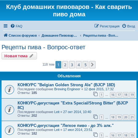
Клуб домашних пивоваров - Как cварить
пиво дома
FAQ
Регистрация
Вход
Список форумов
Домашнее Пивоварение - Минск Беларусь
Рецепты пива - Вопрос-ответ
Рецепты пива - Вопрос-ответ
Новая тема
1
2
3
4
5
След.
118 тем
Объявления
КОНКУРС "Belgian Golden Strong Ale" (BJCP 18D)
Последнее сообщение
Brewing Engineer
«
12 фев 2015, 17:32
Ответы:
185
1
16
17
18
19
…
КОНКУРС-дегустация "Extra Special/Strong Bitter" (BJCP
8C)
Последнее сообщение
Leit
«
27 окт 2014, 10:40
Ответы:
202
1
18
19
20
21
…
КОНКУРС-дегустация "Легкое пиво - до 3% алк."
Последнее сообщение
Leit
«
17 июл 2014, 23:51
Ответы:
182
1
16
17
18
19
…