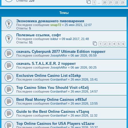
Ответы:
229
1
20
21
22
23
…
Темы
Экономика домашнего пивоварения
Последнее сообщение
snap72
«
25 июн 2021, 12:07
Ответы:
5
Полезные ссылки, софт
Последнее сообщение
isildur
«
09 май 2017, 21:48
Ответы:
51
1
2
3
4
5
6
скачать Cyberpunk 2077 Ultimate Edition торрент
Последнее сообщение
JosephAffor
«
06 авг 2026, 05:59
скачать S.T.A.L.K.E.R. 2 торрент
Последнее сообщение
JosephAffor
«
06 авг 2026, 00:25
Exclusive Online Casino List e31ekp
Последнее сообщение
Gordantharf
«
26 июл 2026, 15:41
Top Casino Sites You Should Visit c41xlj
Последнее сообщение
Gordantharf
«
26 июл 2026, 14:57
Best Real Money Online Casinos x493uf
Последнее сообщение
Gordantharf
«
26 июл 2026, 13:55
Guide to the Best Online Casinos v71qnq
Последнее сообщение
Gordantharf
«
26 июл 2026, 11:32
Top Online Casinos for USA Players v21azw
Последнее сообщение
Gordantharf
«
26 июл 2026, 10:37