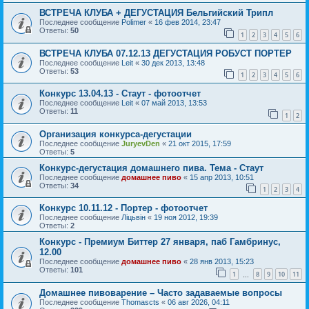
ВСТРЕЧА КЛУБА + ДЕГУСТАЦИЯ Бельгийский Трипл
Последнее сообщение
Polimer
«
16 фев 2014, 23:47
Ответы:
50
1
2
3
4
5
6
ВСТРЕЧА КЛУБА 07.12.13 ДЕГУСТАЦИЯ РОБУСТ ПОРТЕР
Последнее сообщение
Leit
«
30 дек 2013, 13:48
Ответы:
53
1
2
3
4
5
6
Конкурс 13.04.13 - Стаут - фотоотчет
Последнее сообщение
Leit
«
07 май 2013, 13:53
Ответы:
11
1
2
Организация конкурса-дегустации
Последнее сообщение
JuryevDen
«
21 окт 2015, 17:59
Ответы:
5
Конкурс-дегустация домашнего пива. Тема - Стаут
Последнее сообщение
домашнее пиво
«
15 апр 2013, 10:51
Ответы:
34
1
2
3
4
Конкурс 10.11.12 - Портер - фотоотчет
Последнее сообщение
Ліцьвін
«
19 ноя 2012, 19:39
Ответы:
2
Конкурс - Премиум Биттер 27 января, паб Гамбринус,
12.00
Последнее сообщение
домашнее пиво
«
28 янв 2013, 15:23
Ответы:
101
1
8
9
10
11
…
Домашнее пивоварение – Часто задаваемые вопросы
Последнее сообщение
Thomascts
«
06 авг 2026, 04:11