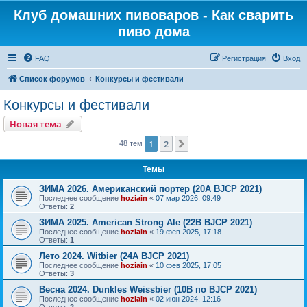
Клуб домашних пивоваров - Как cварить
пиво дома
FAQ
Регистрация
Вход
Список форумов
Конкурсы и фестивали
Конкурсы и фестивали
Новая тема
1
2
След.
48 тем
Темы
ЗИМА 2026. Американский портер (20A BJCP 2021)
Последнее сообщение
hoziain
«
07 мар 2026, 09:49
Ответы:
2
ЗИМА 2025. American Strong Ale (22B BJCP 2021)
Последнее сообщение
hoziain
«
19 фев 2025, 17:18
Ответы:
1
Лето 2024. Witbier (24A BJCP 2021)
Последнее сообщение
hoziain
«
10 фев 2025, 17:05
Ответы:
3
Весна 2024. Dunkles Weissbier (10B по BJCP 2021)
Последнее сообщение
hoziain
«
02 июн 2024, 12:16