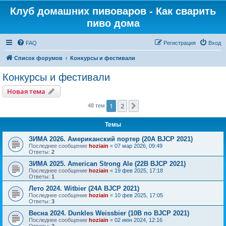
Клуб домашних пивоваров - Как cварить
пиво дома
FAQ
Регистрация
Вход
Список форумов
Конкурсы и фестивали
Конкурсы и фестивали
Новая тема
1
2
След.
48 тем
Темы
ЗИМА 2026. Американский портер (20A BJCP 2021)
Последнее сообщение
hoziain
«
07 мар 2026, 09:49
Ответы:
2
ЗИМА 2025. American Strong Ale (22B BJCP 2021)
Последнее сообщение
hoziain
«
19 фев 2025, 17:18
Ответы:
1
Лето 2024. Witbier (24A BJCP 2021)
Последнее сообщение
hoziain
«
10 фев 2025, 17:05
Ответы:
3
Весна 2024. Dunkles Weissbier (10B по BJCP 2021)
Последнее сообщение
hoziain
«
02 июн 2024, 12:16