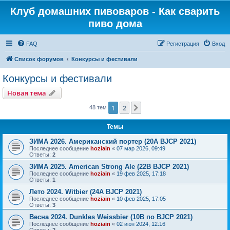
Клуб домашних пивоваров - Как cварить
пиво дома
FAQ
Регистрация
Вход
Список форумов
Конкурсы и фестивали
Конкурсы и фестивали
Новая тема
1
2
След.
48 тем
Темы
ЗИМА 2026. Американский портер (20A BJCP 2021)
Последнее сообщение
hoziain
«
07 мар 2026, 09:49
Ответы:
2
ЗИМА 2025. American Strong Ale (22B BJCP 2021)
Последнее сообщение
hoziain
«
19 фев 2025, 17:18
Ответы:
1
Лето 2024. Witbier (24A BJCP 2021)
Последнее сообщение
hoziain
«
10 фев 2025, 17:05
Ответы:
3
Весна 2024. Dunkles Weissbier (10B по BJCP 2021)
Последнее сообщение
hoziain
«
02 июн 2024, 12:16