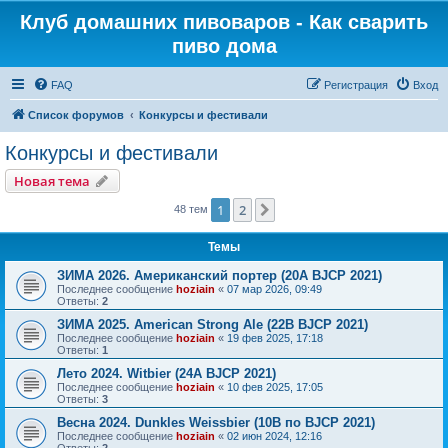
Клуб домашних пивоваров - Как cварить
пиво дома
FAQ
Регистрация
Вход
Список форумов
Конкурсы и фестивали
Конкурсы и фестивали
Новая тема
1
2
След.
48 тем
Темы
ЗИМА 2026. Американский портер (20A BJCP 2021)
Последнее сообщение
hoziain
«
07 мар 2026, 09:49
Ответы:
2
ЗИМА 2025. American Strong Ale (22B BJCP 2021)
Последнее сообщение
hoziain
«
19 фев 2025, 17:18
Ответы:
1
Лето 2024. Witbier (24A BJCP 2021)
Последнее сообщение
hoziain
«
10 фев 2025, 17:05
Ответы:
3
Весна 2024. Dunkles Weissbier (10B по BJCP 2021)
Последнее сообщение
hoziain
«
02 июн 2024, 12:16