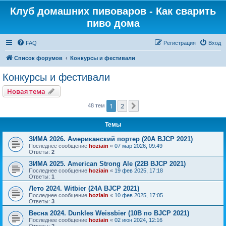
Клуб домашних пивоваров - Как cварить
пиво дома
FAQ
Регистрация
Вход
Список форумов
Конкурсы и фестивали
Конкурсы и фестивали
Новая тема
1
2
След.
48 тем
Темы
ЗИМА 2026. Американский портер (20A BJCP 2021)
Последнее сообщение
hoziain
«
07 мар 2026, 09:49
Ответы:
2
ЗИМА 2025. American Strong Ale (22B BJCP 2021)
Последнее сообщение
hoziain
«
19 фев 2025, 17:18
Ответы:
1
Лето 2024. Witbier (24A BJCP 2021)
Последнее сообщение
hoziain
«
10 фев 2025, 17:05
Ответы:
3
Весна 2024. Dunkles Weissbier (10B по BJCP 2021)
Последнее сообщение
hoziain
«
02 июн 2024, 12:16