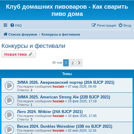
Клуб домашних пивоваров - Как cварить
пиво дома
FAQ
Регистрация
Вход
Список форумов
Конкурсы и фестивали
Конкурсы и фестивали
Новая тема
1
2
След.
48 тем
Темы
ЗИМА 2026. Американский портер (20A BJCP 2021)
Последнее сообщение
hoziain
«
07 мар 2026, 09:49
Ответы:
2
ЗИМА 2025. American Strong Ale (22B BJCP 2021)
Последнее сообщение
hoziain
«
19 фев 2025, 17:18
Ответы:
1
Лето 2024. Witbier (24A BJCP 2021)
Последнее сообщение
hoziain
«
10 фев 2025, 17:05
Ответы:
3
Весна 2024. Dunkles Weissbier (10B по BJCP 2021)
Последнее сообщение
hoziain
«
02 июн 2024, 12:16