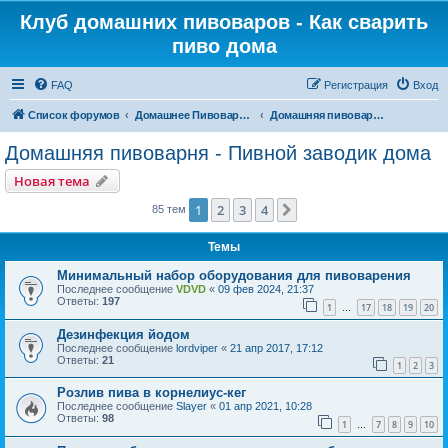
Клуб домашних пивоваров - Как cварить
пиво дома
FAQ
Регистрация
Вход
Список форумов
Домашнее Пивоварение - Минск Беларусь
Домашняя пивоварня - Пивной заводик дома
Домашняя пивоварня - Пивной заводик дома
Новая тема
1
2
3
4
След.
85 тем
Темы
Минимальный набор оборудования для пивоварения
Последнее сообщение
VDVD
«
09 фев 2024, 21:37
Ответы:
197
1
17
18
19
20
…
Дезинфекция йодом
Последнее сообщение
lordviper
«
21 апр 2017, 17:12
Ответы:
21
1
2
3
Розлив пива в корнелиус-кег
Последнее сообщение
Slayer
«
01 апр 2021, 10:28
Ответы:
98
1
7
8
9
10
…