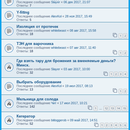
Последнее сообщение
Slayer
«
06 дек 2017, 21:07
Ответы:
7
Y-fittng
Последнее сообщение
AlexKol
«
28 ноя 2017, 15:49
Ответы:
5
Изоляция от протечек
Последнее сообщение
whitebeast
«
08 авг 2017, 15:58
Ответы:
18
1
2
ТЭН для варочника
Последнее сообщение
whitebeast
«
07 авг 2017, 11:40
Ответы:
18
1
2
Где взять тару для брожения за вменяемые деньги?
Минск.
Последнее сообщение
Slayer
«
03 авг 2017, 10:00
Ответы:
32
1
2
3
4
Выбрать оборудование
Последнее сообщение
AlexKol
«
19 июл 2017, 08:13
Ответы:
13
1
2
Мельница для солода
Последнее сообщение
Чит
«
17 июл 2017, 10:21
Ответы:
142
1
12
13
14
15
…
Кегератор
Последнее сообщение
bitloggerob
«
09 май 2017, 14:51
Ответы:
52
1
2
3
4
5
6