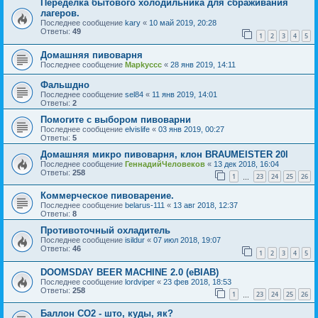
Переделка бытового холодильника для сбраживания
лагеров.
Последнее сообщение
kary
«
10 май 2019, 20:28
Ответы:
49
1
2
3
4
5
Домашняя пивоварня
Последнее сообщение
Mapkyccc
«
28 янв 2019, 14:11
Фальшдно
Последнее сообщение
sel84
«
11 янв 2019, 14:01
Ответы:
2
Помогите с выбором пивоварни
Последнее сообщение
elvislife
«
03 янв 2019, 00:27
Ответы:
5
Домашняя микро пивоварня, клон BRAUMEISTER 20l
Последнее сообщение
ГеннадийЧеловеков
«
13 дек 2018, 16:04
Ответы:
258
1
23
24
25
26
…
Коммерческое пивоварение.
Последнее сообщение
belarus-111
«
13 авг 2018, 12:37
Ответы:
8
Противоточный охладитель
Последнее сообщение
isildur
«
07 июл 2018, 19:07
Ответы:
46
1
2
3
4
5
DOOMSDAY BEER MACHINE 2.0 (eBIAB)
Последнее сообщение
lordviper
«
23 фев 2018, 18:53
Ответы:
258
1
23
24
25
26
…
Баллон СО2 - што, куды, як?