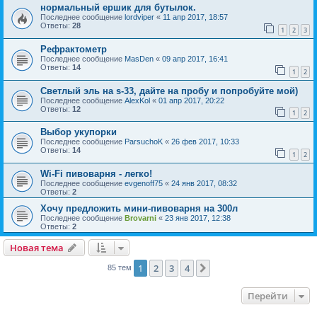
нормальный ершик для бутылок.
Последнее сообщение
lordviper
«
11 апр 2017, 18:57
Ответы:
28
1
2
3
Рефрактометр
Последнее сообщение
MasDen
«
09 апр 2017, 16:41
Ответы:
14
1
2
Светлый эль на s-33, дайте на пробу и попробуйте мой)
Последнее сообщение
AlexKol
«
01 апр 2017, 20:22
Ответы:
12
1
2
Выбор укупорки
Последнее сообщение
ParsuchoK
«
26 фев 2017, 10:33
Ответы:
14
1
2
Wi-Fi пивоварня - легко!
Последнее сообщение
evgenoff75
«
24 янв 2017, 08:32
Ответы:
2
Хочу предложить мини-пивоварня на 300л
Последнее сообщение
Brovarni
«
23 янв 2017, 12:38
Ответы:
2
Новая тема
1
2
3
4
След.
85 тем
Перейти