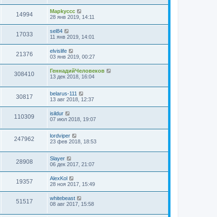
Mapkyccc
14994
28 янв 2019, 14:11
sel84
17033
11 янв 2019, 14:01
elvislife
21376
03 янв 2019, 00:27
ГеннадийЧеловеков
308410
13 дек 2018, 16:04
belarus-111
30817
13 авг 2018, 12:37
isildur
110309
07 июл 2018, 19:07
lordviper
247962
23 фев 2018, 18:53
Slayer
28908
06 дек 2017, 21:07
AlexKol
19357
28 ноя 2017, 15:49
whitebeast
51517
08 авг 2017, 15:58