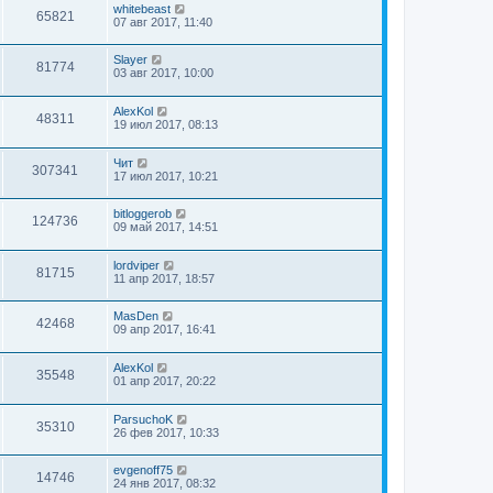
whitebeast
65821
07 авг 2017, 11:40
Slayer
81774
03 авг 2017, 10:00
AlexKol
48311
19 июл 2017, 08:13
Чит
307341
17 июл 2017, 10:21
bitloggerob
124736
09 май 2017, 14:51
lordviper
81715
11 апр 2017, 18:57
MasDen
42468
09 апр 2017, 16:41
AlexKol
35548
01 апр 2017, 20:22
ParsuchoK
35310
26 фев 2017, 10:33
evgenoff75
14746
24 янв 2017, 08:32