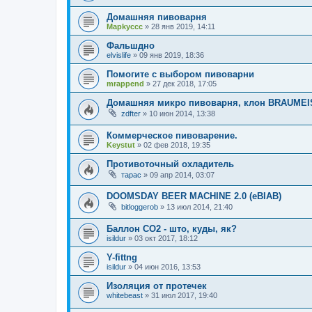
Домашняя пивоварня
Mapkyccc
»
28 янв 2019, 14:11
Фальшдно
elvislife
»
09 янв 2019, 18:36
Помогите с выбором пивоварни
mrappend
»
27 дек 2018, 17:05
Домашняя микро пивоварня, клон BRAUMEI
zdfter
»
10 июн 2014, 13:38
Коммерческое пивоварение.
Keystut
»
02 фев 2018, 19:35
Противоточный охладитель
тарас
»
09 апр 2014, 03:07
DOOMSDAY BEER MACHINE 2.0 (eBIAB)
bitloggerob
»
13 июл 2014, 21:40
Баллон СО2 - што, куды, як?
isildur
»
03 окт 2017, 18:12
Y-fittng
isildur
»
04 июн 2016, 13:53
Изоляция от протечек
whitebeast
»
31 июл 2017, 19:40