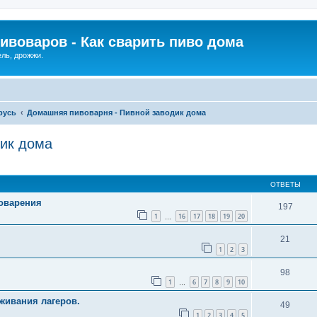
ивоваров - Как cварить пиво дома
ель, дрожжи.
русь
Домашняя пивоварня - Пивной заводик дома
ик дома
ОТВЕТЫ
оварения
197
1
16
17
18
19
20
…
21
1
2
3
98
1
6
7
8
9
10
…
живания лагеров.
49
1
2
3
4
5