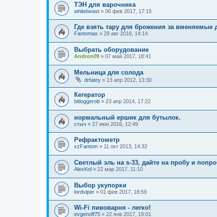
ТЭН для варочника
whitebeast
»
06 фев 2017, 17:15
Где взять тару для брожения за вменяемые 
Fantomas
»
29 авг 2016, 14:14
Выбрать оборудование
Andron09
»
07 май 2017, 18:41
Мельница для солода
drfatey
»
13 апр 2012, 13:30
Кегератор
bitloggerob
»
23 апр 2014, 17:22
нормальный ершик для бутылок.
стыч
»
27 июн 2016, 12:49
Рефрактометр
xzFantom
»
11 окт 2013, 14:32
Светлый эль на s-33, дайте на пробу и попр
AlexKol
»
22 мар 2017, 11:10
Выбор укупорки
lordviper
»
01 фев 2017, 18:59
Wi-Fi пивоварня - легко!
evgenoff75
»
22 янв 2017, 19:01