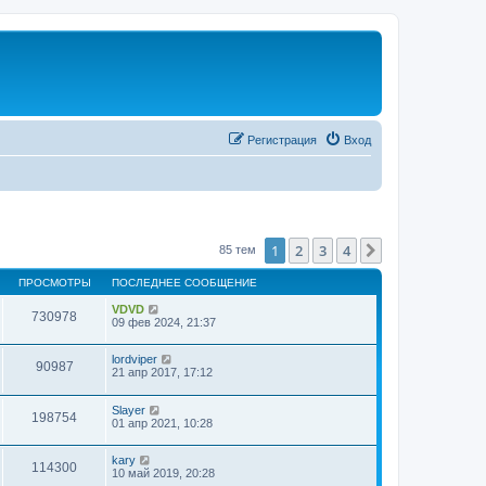
Регистрация
Вход
1
2
3
4
След.
85 тем
ПРОСМОТРЫ
ПОСЛЕДНЕЕ СООБЩЕНИЕ
VDVD
730978
09 фев 2024, 21:37
lordviper
90987
21 апр 2017, 17:12
Slayer
198754
01 апр 2021, 10:28
kary
114300
10 май 2019, 20:28