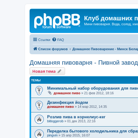
Клуб домашних п
Мини пивоварня. Вода, солод, хм
Ссылки
FAQ
Список форумов
Домашнее Пивоварение - Минск Бела
Домашняя пивоварня - Пивной завод
Новая тема
ТЕМЫ
Минимальный набор оборудования для пив
домашнее пиво
»
21 фев 2012, 18:16
Дезинфекция йодом
домашнее пиво
»
14 мар 2012, 14:35
Розлив пива в корнелиус-кег
bitloggerob
»
01 дек 2013, 22:16
Переделка бытового холодильника для сбра
pingvin
»
15 апр 2015, 16:07