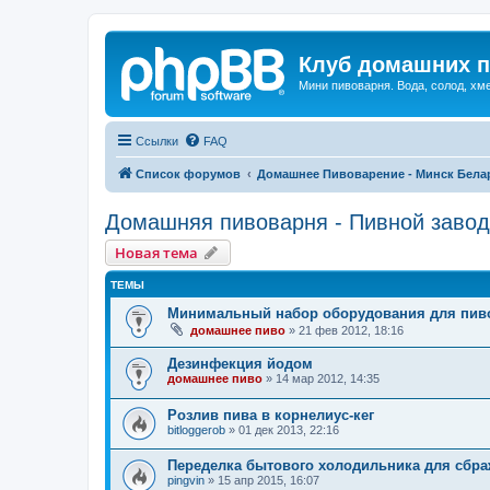
Клуб домашних п
Мини пивоварня. Вода, солод, хм
Ссылки
FAQ
Список форумов
Домашнее Пивоварение - Минск Бела
Домашняя пивоварня - Пивной завод
Новая тема
ТЕМЫ
Минимальный набор оборудования для пив
домашнее пиво
»
21 фев 2012, 18:16
Дезинфекция йодом
домашнее пиво
»
14 мар 2012, 14:35
Розлив пива в корнелиус-кег
bitloggerob
»
01 дек 2013, 22:16
Переделка бытового холодильника для сбра
pingvin
»
15 апр 2015, 16:07