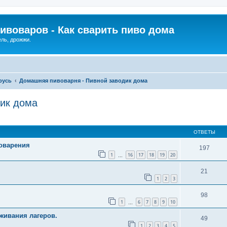
ивоваров - Как cварить пиво дома
ель, дрожжи.
русь
Домашняя пивоварня - Пивной заводик дома
ик дома
ОТВЕТЫ
оварения
197
1
16
17
18
19
20
…
21
1
2
3
98
1
6
7
8
9
10
…
живания лагеров.
49
1
2
3
4
5