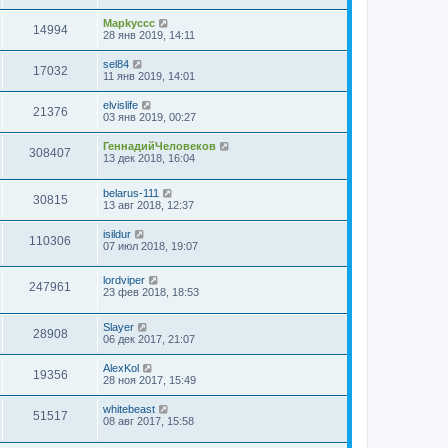
Mapkyccc
14994
28 янв 2019, 14:11
sel84
17032
11 янв 2019, 14:01
elvislife
21376
03 янв 2019, 00:27
ГеннадийЧеловеков
308407
13 дек 2018, 16:04
belarus-111
30815
13 авг 2018, 12:37
isildur
110306
07 июл 2018, 19:07
lordviper
247961
23 фев 2018, 18:53
Slayer
28908
06 дек 2017, 21:07
AlexKol
19356
28 ноя 2017, 15:49
whitebeast
51517
08 авг 2017, 15:58