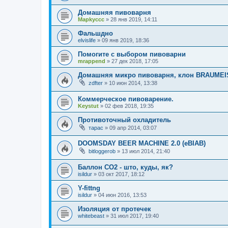
Домашняя пивоварня
Mapkyccc
»
28 янв 2019, 14:11
Фальшдно
elvislife
»
09 янв 2019, 18:36
Помогите с выбором пивоварни
mrappend
»
27 дек 2018, 17:05
Домашняя микро пивоварня, клон BRAUMEI
zdfter
»
10 июн 2014, 13:38
Коммерческое пивоварение.
Keystut
»
02 фев 2018, 19:35
Противоточный охладитель
тарас
»
09 апр 2014, 03:07
DOOMSDAY BEER MACHINE 2.0 (eBIAB)
bitloggerob
»
13 июл 2014, 21:40
Баллон СО2 - што, куды, як?
isildur
»
03 окт 2017, 18:12
Y-fittng
isildur
»
04 июн 2016, 13:53
Изоляция от протечек
whitebeast
»
31 июл 2017, 19:40