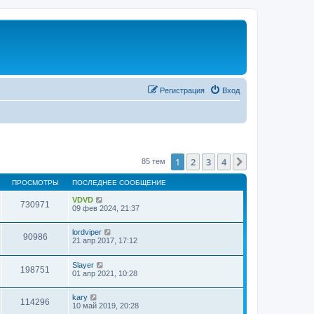
Регистрация
Вход
1
2
3
4
След.
85 тем
ПРОСМОТРЫ
ПОСЛЕДНЕЕ СООБЩЕНИЕ
VDVD
730971
09 фев 2024, 21:37
lordviper
90986
21 апр 2017, 17:12
Slayer
198751
01 апр 2021, 10:28
kary
114296
10 май 2019, 20:28