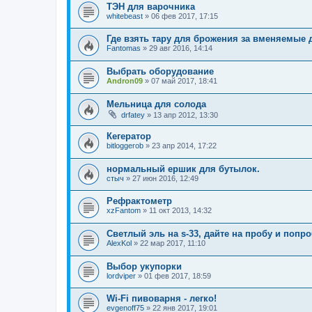
ТЭН для варочника
whitebeast
»
06 фев 2017, 17:15
Где взять тару для брожения за вменяемые 
Fantomas
»
29 авг 2016, 14:14
Выбрать оборудование
Andron09
»
07 май 2017, 18:41
Мельница для солода
drfatey
»
13 апр 2012, 13:30
Кегератор
bitloggerob
»
23 апр 2014, 17:22
нормальный ершик для бутылок.
стыч
»
27 июн 2016, 12:49
Рефрактометр
xzFantom
»
11 окт 2013, 14:32
Светлый эль на s-33, дайте на пробу и попр
AlexKol
»
22 мар 2017, 11:10
Выбор укупорки
lordviper
»
01 фев 2017, 18:59
Wi-Fi пивоварня - легко!
evgenoff75
»
22 янв 2017, 19:01