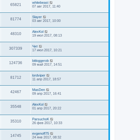
whitebeast
65821
07 авг 2017, 11:40
Slayer
81774
03 авг 2017, 10:00
AlexKol
48310
19 июл 2017, 08:13
Чит
307339
17 июл 2017, 10:21
bitloggerob
124736
09 май 2017, 14:51
lordviper
81712
11 апр 2017, 18:57
MasDen
42467
09 апр 2017, 16:41
AlexKol
35548
01 апр 2017, 20:22
ParsuchoK
35310
26 фев 2017, 10:33
evgenoff75
14745
24 янв 2017, 08:32