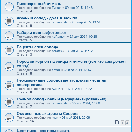
Пивоваренный ячмень
Последнее сообщение
Tymek
«
09 сен 2015, 14:46
Ответы:
4
Жженый солод - доля в засыпи
Последнее сообщение
brewmaster
«
01 мар 2015, 19:51
Ответы:
9
Наборы пивные(готовые)
Последнее сообщение
xzFantom
«
14 дек 2014, 09:18
Ответы:
5
Рецепты спец солода
Последнее сообщение
italia88
«
13 ноя 2014, 19:12
Ответы:
3
Порошок корней пшеницы и ячменя (тем кто сам делает
солод)
Последнее сообщение
zdfter
«
23 июл 2014, 13:57
Ответы:
8
Неохмеленные солодовые экстракты - есть ли
альтернатива
Последнее сообщение
KaZiK
«
19 мар 2014, 14:22
Ответы:
8
Ржаной солод - белый (неферментированный)
Последнее сообщение
brewmaster
«
25 янв 2014, 16:08
Ответы:
7
Охмеленные экстракты Coopers
Последнее сообщение
mort
«
05 май 2013, 22:09
Ответы:
14
1
2
Цвет пива - как предсказать