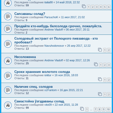
Последнее сообщение
italia88
«
14 май 2018, 22:32
Ответы:
59
1
2
3
4
5
6
Сапсаваны солад?
Последнее сообщение
ParsuchoK
«
11 июл 2017, 21:02
Ответы:
9
Продайте кто-нибудь белсолода срочно, пожалуйста.
Последнее сообщение
Andrew Vladoff
«
06 июл 2017, 20:11
Ответы:
2
Солодовый экстракт от Полоцкого пивзавода - кто
пробовал?
Последнее сообщение
Navuhodonosor
«
26 апр 2017, 12:22
Ответы:
13
1
2
Несоложенка
Последнее сообщение
Andrew Vladoff
«
02 мар 2017, 12:26
Ответы:
25
1
2
3
Сроки хранения молотого солода
Последнее сообщение
isildur
«
16 ноя 2016, 18:03
Ответы:
11
1
2
Наличие спец. солодов
Последнее сообщение
xzFantom
«
16 дек 2015, 22:21
Ответы:
12
1
2
Самастойна ўзгздаваны солад.
Последнее сообщение
vito09
«
22 ноя 2015, 11:28
Ответы:
99
1
7
8
9
10
…