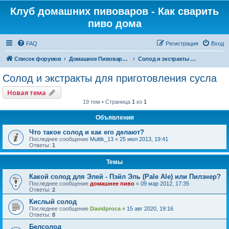
Клуб домашних пивоваров - Как cварить
пиво дома
FAQ
Регистрация
Вход
Список форумов
Домашнее Пивоварение - Минск Беларусь
Солод и экстракты для приготовления сусла
Солод и экстракты для приготовления сусла
Новая тема
19 тем • Страница
1
из
1
Объявления
Что такое солод и как его делают?
Последнее сообщение
Multik_13
«
25 июл 2013, 19:41
Ответы:
1
Темы
Какой солод для Элей - Пэйл Эль (Pale Ale) или Пилзнер?
Последнее сообщение
домашнее пиво
«
09 мар 2012, 17:35
Ответы:
2
Кислый солод
Последнее сообщение
Davidproca
«
15 авг 2020, 19:16
Ответы:
8
Белсолод