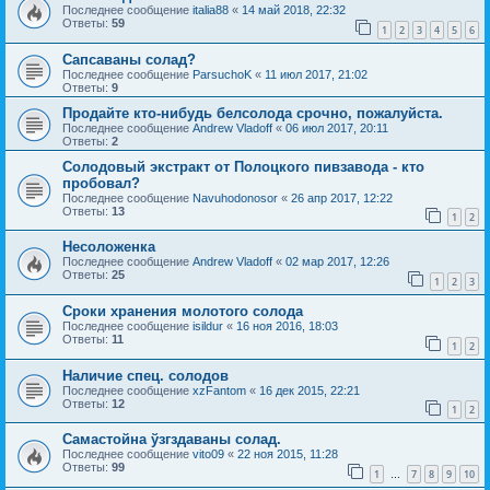
Последнее сообщение
italia88
«
14 май 2018, 22:32
Ответы:
59
1
2
3
4
5
6
Сапсаваны солад?
Последнее сообщение
ParsuchoK
«
11 июл 2017, 21:02
Ответы:
9
Продайте кто-нибудь белсолода срочно, пожалуйста.
Последнее сообщение
Andrew Vladoff
«
06 июл 2017, 20:11
Ответы:
2
Солодовый экстракт от Полоцкого пивзавода - кто
пробовал?
Последнее сообщение
Navuhodonosor
«
26 апр 2017, 12:22
Ответы:
13
1
2
Несоложенка
Последнее сообщение
Andrew Vladoff
«
02 мар 2017, 12:26
Ответы:
25
1
2
3
Сроки хранения молотого солода
Последнее сообщение
isildur
«
16 ноя 2016, 18:03
Ответы:
11
1
2
Наличие спец. солодов
Последнее сообщение
xzFantom
«
16 дек 2015, 22:21
Ответы:
12
1
2
Самастойна ўзгздаваны солад.
Последнее сообщение
vito09
«
22 ноя 2015, 11:28
Ответы:
99
1
7
8
9
10
…