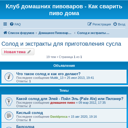
Клуб домашних пивоваров - Как cварить
пиво дома
FAQ
Регистрация
Вход
Список форумов
Домашнее Пивоварение - Минск Беларусь
Солод и экстракты для приготовления сусла
Солод и экстракты для приготовления сусла
Новая тема
19 тем • Страница
1
из
1
Объявления
Что такое солод и как его делают?
Последнее сообщение
Multik_13
«
25 июл 2013, 19:41
Ответы:
1
Темы
Какой солод для Элей - Пэйл Эль (Pale Ale) или Пилзнер?
Последнее сообщение
домашнее пиво
«
09 мар 2012, 17:35
Ответы:
2
Кислый солод
Последнее сообщение
Davidproca
«
15 авг 2020, 19:16
Ответы:
8
Белсолод