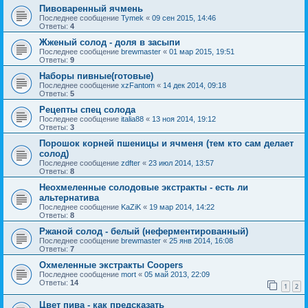
Пивоваренный ячмень
Последнее сообщение
Tymek
«
09 сен 2015, 14:46
Ответы:
4
Жженый солод - доля в засыпи
Последнее сообщение
brewmaster
«
01 мар 2015, 19:51
Ответы:
9
Наборы пивные(готовые)
Последнее сообщение
xzFantom
«
14 дек 2014, 09:18
Ответы:
5
Рецепты спец солода
Последнее сообщение
italia88
«
13 ноя 2014, 19:12
Ответы:
3
Порошок корней пшеницы и ячменя (тем кто сам делает
солод)
Последнее сообщение
zdfter
«
23 июл 2014, 13:57
Ответы:
8
Неохмеленные солодовые экстракты - есть ли
альтернатива
Последнее сообщение
KaZiK
«
19 мар 2014, 14:22
Ответы:
8
Ржаной солод - белый (неферментированный)
Последнее сообщение
brewmaster
«
25 янв 2014, 16:08
Ответы:
7
Охмеленные экстракты Coopers
Последнее сообщение
mort
«
05 май 2013, 22:09
Ответы:
14
1
2
Цвет пива - как предсказать