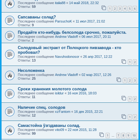
Последнее сообщение
italia88
«
14 май 2018, 22:32
Ответы:
59
1
2
3
4
5
6
Сапсаваны солад?
Последнее сообщение
ParsuchoK
«
11 июл 2017, 21:02
Ответы:
9
Продайте кто-нибудь белсолода срочно, пожалуйста.
Последнее сообщение
Andrew Vladoff
«
06 июл 2017, 20:11
Ответы:
2
Солодовый экстракт от Полоцкого пивзавода - кто
пробовал?
Последнее сообщение
Navuhodonosor
«
26 апр 2017, 12:22
Ответы:
13
1
2
Несоложенка
Последнее сообщение
Andrew Vladoff
«
02 мар 2017, 12:26
Ответы:
25
1
2
3
Сроки хранения молотого солода
Последнее сообщение
isildur
«
16 ноя 2016, 18:03
Ответы:
11
1
2
Наличие спец. солодов
Последнее сообщение
xzFantom
«
16 дек 2015, 22:21
Ответы:
12
1
2
Самастойна ўзгздаваны солад.
Последнее сообщение
vito09
«
22 ноя 2015, 11:28
Ответы:
99
1
7
8
9
10
…