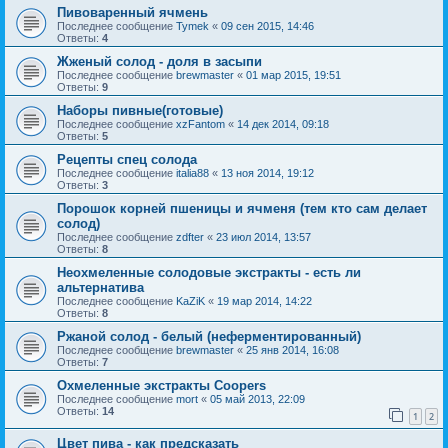
Пивоваренный ячмень
Последнее сообщение
Tymek
«
09 сен 2015, 14:46
Ответы:
4
Жженый солод - доля в засыпи
Последнее сообщение
brewmaster
«
01 мар 2015, 19:51
Ответы:
9
Наборы пивные(готовые)
Последнее сообщение
xzFantom
«
14 дек 2014, 09:18
Ответы:
5
Рецепты спец солода
Последнее сообщение
italia88
«
13 ноя 2014, 19:12
Ответы:
3
Порошок корней пшеницы и ячменя (тем кто сам делает
солод)
Последнее сообщение
zdfter
«
23 июл 2014, 13:57
Ответы:
8
Неохмеленные солодовые экстракты - есть ли
альтернатива
Последнее сообщение
KaZiK
«
19 мар 2014, 14:22
Ответы:
8
Ржаной солод - белый (неферментированный)
Последнее сообщение
brewmaster
«
25 янв 2014, 16:08
Ответы:
7
Охмеленные экстракты Coopers
Последнее сообщение
mort
«
05 май 2013, 22:09
Ответы:
14
1
2
Цвет пива - как предсказать