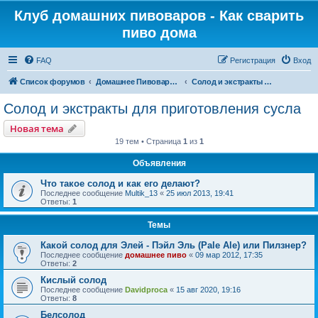
Клуб домашних пивоваров - Как cварить
пиво дома
FAQ
Регистрация
Вход
Список форумов
Домашнее Пивоварение - Минск Беларусь
Солод и экстракты для приготовления сусла
Солод и экстракты для приготовления сусла
Новая тема
19 тем • Страница
1
из
1
Объявления
Что такое солод и как его делают?
Последнее сообщение
Multik_13
«
25 июл 2013, 19:41
Ответы:
1
Темы
Какой солод для Элей - Пэйл Эль (Pale Ale) или Пилзнер?
Последнее сообщение
домашнее пиво
«
09 мар 2012, 17:35
Ответы:
2
Кислый солод
Последнее сообщение
Davidproca
«
15 авг 2020, 19:16
Ответы:
8
Белсолод