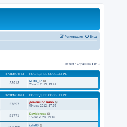
Регистрация
Вход
19 тем • Страница
1
из
1
ПРОСМОТРЫ
ПОСЛЕДНЕЕ СООБЩЕНИЕ
Multik_13
23913
25 июл 2013, 19:41
ПРОСМОТРЫ
ПОСЛЕДНЕЕ СООБЩЕНИЕ
домашнее пиво
27897
09 мар 2012, 17:35
Davidproca
51771
15 авг 2020, 19:16
italia88