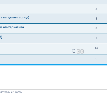
3
сам делает солод)
8
и альтернатива
8
й)
7
14
1
2
5
вателей и 1 гость