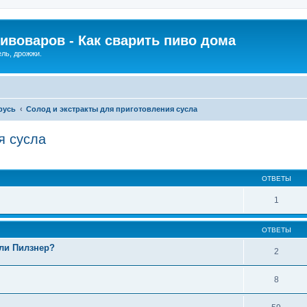
ивоваров - Как cварить пиво дома
ель, дрожжи.
русь
Солод и экстракты для приготовления сусла
я сусла
ОТВЕТЫ
1
ОТВЕТЫ
или Пилзнер?
2
8