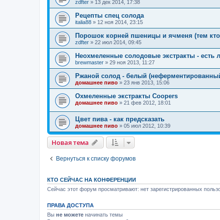
zdfter
»
13 дек 2014, 17:38
Рецепты спец солода
italia88
»
12 ноя 2014, 23:15
Порошок корней пшеницы и ячменя (тем кто 
zdfter
»
22 июл 2014, 09:45
Неохмеленные солодовые экстракты - есть л
brewmaster
»
29 ноя 2013, 11:27
Ржаной солод - белый (неферментированны
домашнее пиво
»
23 янв 2013, 15:06
Охмеленные экстракты Coopers
домашнее пиво
»
21 фев 2012, 18:01
Цвет пива - как предсказать
домашнее пиво
»
05 июл 2012, 10:39
Новая тема
Вернуться к списку форумов
КТО СЕЙЧАС НА КОНФЕРЕНЦИИ
Сейчас этот форум просматривают: нет зарегистрированных пользо
ПРАВА ДОСТУПА
Вы
не можете
начинать темы