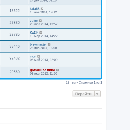
14 дек 2014, 09:18
italia88
18322
13 ноя 2014, 19:12
zdfter
27830
23 июл 2014, 13:57
KaZiK
28785
19 мар 2014, 14:22
brewmaster
33446
25 янв 2014, 16:08
mort
92482
05 май 2013, 22:09
домашнее пиво
29560
09 июл 2012, 11:50
19 тем • Страница
1
из
1
Перейти