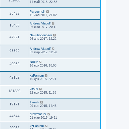
152408
14 май 2018, 22:32
ParsuchoK
25492
11 июл 2017, 21:02
Andrew Vladoff
15486
06 июл 2017, 20:11
Navuhodonosor
47921
26 апр 2017, 12:22
Andrew Vladoff
63369
02 мар 2017, 12:26
isildur
40053
16 ноя 2016, 18:03
xzFantom
42152
16 дек 2015, 22:21
vito09
181889
22 ноя 2015, 11:28
Tymek
19171
09 сен 2015, 14:46
brewmaster
44544
01 мар 2015, 19:51
xzFantom
20953