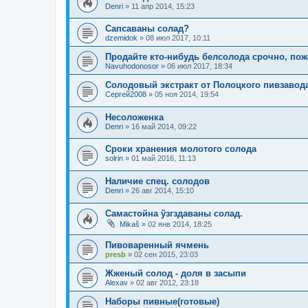
Denri
»
11 апр 2014, 15:23
Сапсаваны солад?
dzemidok
»
08 июл 2017, 10:11
Продайте кто-нибудь белсолода срочно, пож
Navuhodonosor
»
06 июл 2017, 18:34
Солодовый экстракт от Полоцкого пивзавода
Сергей2008
»
05 ноя 2014, 19:54
Несоложенка
Denri
»
16 май 2014, 09:22
Сроки хранения молотого солода
solrin
»
01 май 2016, 11:13
Наличие спец. солодов
Denri
»
26 авг 2014, 15:10
Самастойна ўзгздаваны солад.
Mikaš
»
02 янв 2014, 18:25
Пивоваренный ячмень
presb
»
02 сен 2015, 23:03
Жженый солод - доля в засыпи
Alexav
»
02 авг 2012, 23:18
Наборы пивные(готовые)