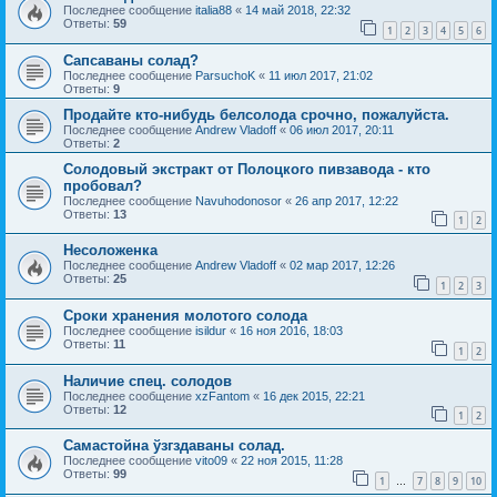
Последнее сообщение
italia88
«
14 май 2018, 22:32
Ответы:
59
1
2
3
4
5
6
Сапсаваны солад?
Последнее сообщение
ParsuchoK
«
11 июл 2017, 21:02
Ответы:
9
Продайте кто-нибудь белсолода срочно, пожалуйста.
Последнее сообщение
Andrew Vladoff
«
06 июл 2017, 20:11
Ответы:
2
Солодовый экстракт от Полоцкого пивзавода - кто
пробовал?
Последнее сообщение
Navuhodonosor
«
26 апр 2017, 12:22
Ответы:
13
1
2
Несоложенка
Последнее сообщение
Andrew Vladoff
«
02 мар 2017, 12:26
Ответы:
25
1
2
3
Сроки хранения молотого солода
Последнее сообщение
isildur
«
16 ноя 2016, 18:03
Ответы:
11
1
2
Наличие спец. солодов
Последнее сообщение
xzFantom
«
16 дек 2015, 22:21
Ответы:
12
1
2
Самастойна ўзгздаваны солад.
Последнее сообщение
vito09
«
22 ноя 2015, 11:28
Ответы:
99
1
7
8
9
10
…