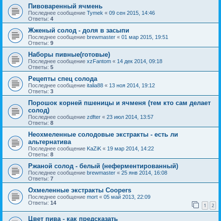
Пивоваренный ячмень
Последнее сообщение
Tymek
«
09 сен 2015, 14:46
Ответы:
4
Жженый солод - доля в засыпи
Последнее сообщение
brewmaster
«
01 мар 2015, 19:51
Ответы:
9
Наборы пивные(готовые)
Последнее сообщение
xzFantom
«
14 дек 2014, 09:18
Ответы:
5
Рецепты спец солода
Последнее сообщение
italia88
«
13 ноя 2014, 19:12
Ответы:
3
Порошок корней пшеницы и ячменя (тем кто сам делает
солод)
Последнее сообщение
zdfter
«
23 июл 2014, 13:57
Ответы:
8
Неохмеленные солодовые экстракты - есть ли
альтернатива
Последнее сообщение
KaZiK
«
19 мар 2014, 14:22
Ответы:
8
Ржаной солод - белый (неферментированный)
Последнее сообщение
brewmaster
«
25 янв 2014, 16:08
Ответы:
7
Охмеленные экстракты Coopers
Последнее сообщение
mort
«
05 май 2013, 22:09
Ответы:
14
1
2
Цвет пива - как предсказать