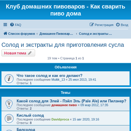
Клуб домашних пивоваров - Как cварить
пиво дома
FAQ
Регистрация
Вход
Список форумов
Домашнее Пивоварение - Минск Беларусь
Солод и экстракты для приготовления сусла
Солод и экстракты для приготовления сусла
Новая тема
19 тем • Страница
1
из
1
Объявления
Что такое солод и как его делают?
Последнее сообщение
Multik_13
«
25 июл 2013, 19:41
Ответы:
1
Темы
Какой солод для Элей - Пэйл Эль (Pale Ale) или Пилзнер?
Последнее сообщение
домашнее пиво
«
09 мар 2012, 17:35
Ответы:
2
Кислый солод
Последнее сообщение
Davidproca
«
15 авг 2020, 19:16
Ответы:
8
Белсолод