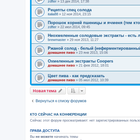
zdfter
»
13 дек 2014, 17:38
Рецепты спец солода
italia88
»
12 ноя 2014, 23:15
Порошок корней пшеницы и ячменя (тем кто 
zdfter
»
22 июл 2014, 09:45
Неохмеленные солодовые экстракты - есть л
brewmaster
»
29 ноя 2013, 11:27
Ржаной солод - белый (неферментированны
домашнее пиво
»
23 янв 2013, 15:06
Охмеленные экстракты Coopers
домашнее пиво
»
21 фев 2012, 18:01
Цвет пива - как предсказать
домашнее пиво
»
05 июл 2012, 10:39
Новая тема
Вернуться к списку форумов
КТО СЕЙЧАС НА КОНФЕРЕНЦИИ
Сейчас этот форум просматривают: нет зарегистрированных пользо
ПРАВА ДОСТУПА
Вы
не можете
начинать темы