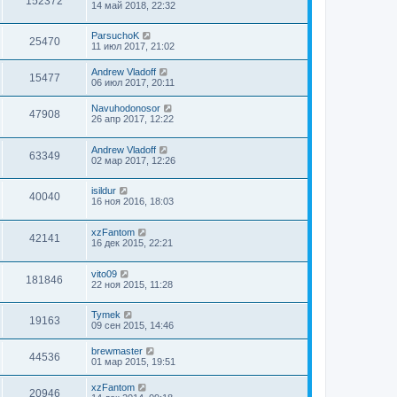
152372
14 май 2018, 22:32
ParsuchoK
25470
11 июл 2017, 21:02
Andrew Vladoff
15477
06 июл 2017, 20:11
Navuhodonosor
47908
26 апр 2017, 12:22
Andrew Vladoff
63349
02 мар 2017, 12:26
isildur
40040
16 ноя 2016, 18:03
xzFantom
42141
16 дек 2015, 22:21
vito09
181846
22 ноя 2015, 11:28
Tymek
19163
09 сен 2015, 14:46
brewmaster
44536
01 мар 2015, 19:51
xzFantom
20946