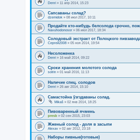
Denri
»
11 апр 2014, 15:23
Сапсаваны солад?
dzemidok
»
08 июл 2017, 10:11
Продайте кто-нибудь белсолода срочно, пож
Navuhodonosor
»
06 июл 2017, 18:34
Солодовый экстракт от Полоцкого пивзавода
Сергей2008
»
05 ноя 2014, 19:54
Несоложенка
Denri
»
16 май 2014, 09:22
Сроки хранения молотого солода
solrin
»
01 май 2016, 11:13
Наличие спец. солодов
Denri
»
26 авг 2014, 15:10
Самастойна ўзгздаваны солад.
Mikaš
»
02 янв 2014, 18:25
Пивоваренный ячмень
presb
»
02 сен 2015, 23:03
Жженый солод - доля в засыпи
Alexav
»
02 авг 2012, 23:18
Наборы пивные(готовые)