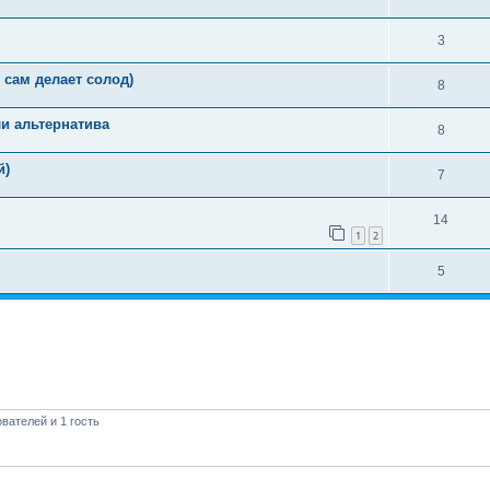
3
сам делает солод)
8
и альтернатива
8
й)
7
14
1
2
5
вателей и 1 гость