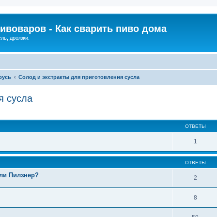
ивоваров - Как cварить пиво дома
ель, дрожжи.
русь
Солод и экстракты для приготовления сусла
я сусла
ОТВЕТЫ
1
ОТВЕТЫ
или Пилзнер?
2
8