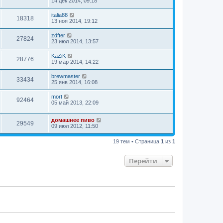
14 дек 2014, 09:18
italia88
18318
13 ноя 2014, 19:12
zdfter
27824
23 июл 2014, 13:57
KaZiK
28776
19 мар 2014, 14:22
brewmaster
33434
25 янв 2014, 16:08
mort
92464
05 май 2013, 22:09
домашнее пиво
29549
09 июл 2012, 11:50
19 тем • Страница
1
из
1
Перейти