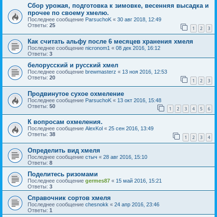
Сбор урожая, подготовка к зимовке, весенняя высадка и
прочее по своему хмелю.
Последнее сообщение
ParsuchoK
«
30 авг 2018, 12:49
Ответы:
25
1
2
3
Как считать альфу после 6 месяцев хранения хмеля
Последнее сообщение
nicronom1
«
08 дек 2016, 16:12
Ответы:
3
белорусский и русский хмел
Последнее сообщение
brewmasterz
«
13 ноя 2016, 12:53
Ответы:
20
1
2
3
Продвинутое сухое охмеление
Последнее сообщение
ParsuchoK
«
13 окт 2016, 15:48
Ответы:
50
1
2
3
4
5
6
К вопросам охмеления.
Последнее сообщение
AlexKol
«
25 сен 2016, 13:49
Ответы:
38
1
2
3
4
Определить вид хмеля
Последнее сообщение
стыч
«
28 авг 2016, 15:10
Ответы:
8
Поделитесь ризомами
Последнее сообщение
germes87
«
15 май 2016, 15:21
Ответы:
3
Справочник сортов хмеля
Последнее сообщение
chesnokk
«
24 апр 2016, 23:46
Ответы:
1