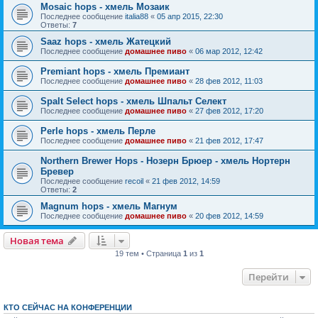
Mosaic hops - хмель Мозаик
Последнее сообщение
italia88
«
05 апр 2015, 22:30
Ответы:
7
Saaz hops - хмель Жатецкий
Последнее сообщение
домашнее пиво
«
06 мар 2012, 12:42
Premiant hops - хмель Премиант
Последнее сообщение
домашнее пиво
«
28 фев 2012, 11:03
Spalt Select hops - хмель Шпальт Селект
Последнее сообщение
домашнее пиво
«
27 фев 2012, 17:20
Perle hops - хмель Перле
Последнее сообщение
домашнее пиво
«
21 фев 2012, 17:47
Northern Brewer Hops - Нозерн Брюер - хмель Нортерн
Бревер
Последнее сообщение
recoil
«
21 фев 2012, 14:59
Ответы:
2
Magnum hops - хмель Магнум
Последнее сообщение
домашнее пиво
«
20 фев 2012, 14:59
Новая тема
19 тем • Страница
1
из
1
Перейти
КТО СЕЙЧАС НА КОНФЕРЕНЦИИ