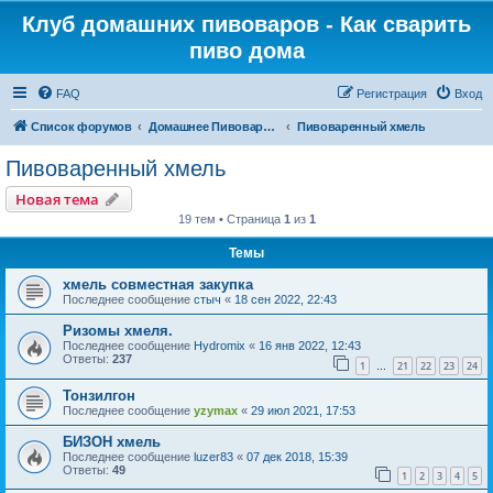
Клуб домашних пивоваров - Как cварить
пиво дома
FAQ
Регистрация
Вход
Список форумов
Домашнее Пивоварение - Минск Беларусь
Пивоваренный хмель
Пивоваренный хмель
Новая тема
19 тем • Страница
1
из
1
Темы
хмель совместная закупка
Последнее сообщение
стыч
«
18 сен 2022, 22:43
Ризомы хмеля.
Последнее сообщение
Hydromix
«
16 янв 2022, 12:43
Ответы:
237
1
21
22
23
24
…
Тонзилгон
Последнее сообщение
yzymax
«
29 июл 2021, 17:53
БИЗОН хмель
Последнее сообщение
luzer83
«
07 дек 2018, 15:39
Ответы:
49
1
2
3
4
5