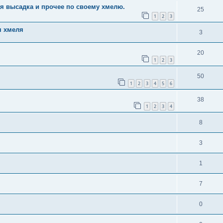
яя высадка и прочее по своему хмелю.
25
1
2
3
я хмеля
3
20
1
2
3
50
1
2
3
4
5
6
38
1
2
3
4
8
3
1
7
0