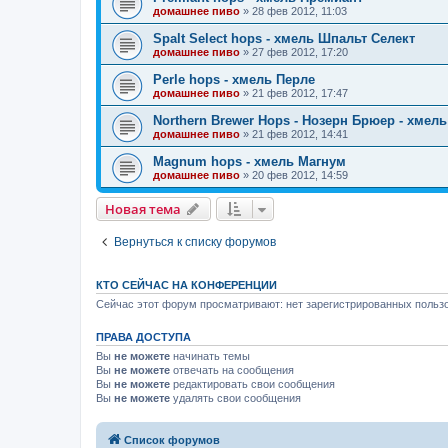
домашнее пиво
»
28 фев 2012, 11:03
Spalt Select hops - хмель Шпальт Селект
домашнее пиво
»
27 фев 2012, 17:20
Perle hops - хмель Перле
домашнее пиво
»
21 фев 2012, 17:47
Northern Brewer Hops - Нозерн Брюер - хмел
домашнее пиво
»
21 фев 2012, 14:41
Magnum hops - хмель Магнум
домашнее пиво
»
20 фев 2012, 14:59
Новая тема
Вернуться к списку форумов
КТО СЕЙЧАС НА КОНФЕРЕНЦИИ
Сейчас этот форум просматривают: нет зарегистрированных пользо
ПРАВА ДОСТУПА
Вы
не можете
начинать темы
Вы
не можете
отвечать на сообщения
Вы
не можете
редактировать свои сообщения
Вы
не можете
удалять свои сообщения
Список форумов