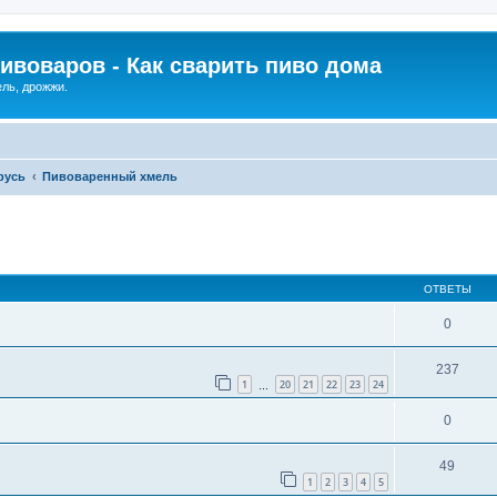
ивоваров - Как cварить пиво дома
ель, дрожжи.
русь
Пивоваренный хмель
ОТВЕТЫ
0
237
1
20
21
22
23
24
…
0
49
1
2
3
4
5