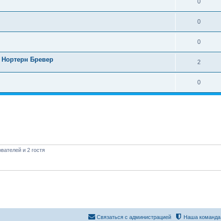
0
0
0
ь Нортерн Бревер
2
0
вателей и 2 гостя
Связаться с администрацией
Наша команда