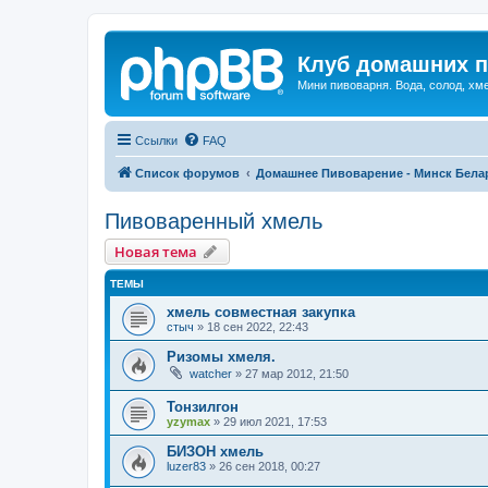
Клуб домашних п
Мини пивоварня. Вода, солод, хм
Ссылки
FAQ
Список форумов
Домашнее Пивоварение - Минск Бела
Пивоваренный хмель
Новая тема
ТЕМЫ
хмель совместная закупка
стыч
»
18 сен 2022, 22:43
Ризомы хмеля.
watcher
»
27 мар 2012, 21:50
Тонзилгон
yzymax
»
29 июл 2021, 17:53
БИЗОН хмель
luzer83
»
26 сен 2018, 00:27