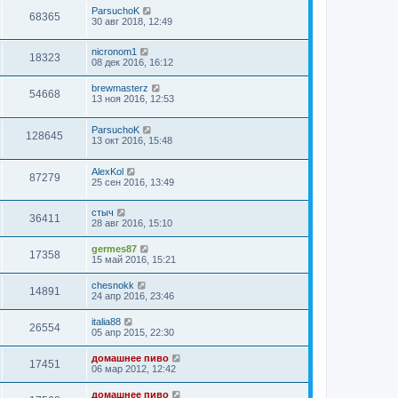
ParsuchoK
68365
30 авг 2018, 12:49
nicronom1
18323
08 дек 2016, 16:12
brewmasterz
54668
13 ноя 2016, 12:53
ParsuchoK
128645
13 окт 2016, 15:48
AlexKol
87279
25 сен 2016, 13:49
стыч
36411
28 авг 2016, 15:10
germes87
17358
15 май 2016, 15:21
chesnokk
14891
24 апр 2016, 23:46
italia88
26554
05 апр 2015, 22:30
домашнее пиво
17451
06 мар 2012, 12:42
домашнее пиво