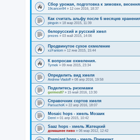
Сбор урожая, подготовка к зимовке, весенн
19cancer84
»
12 сен 2016, 18:37
Как считать альфу после 6 месяцев хранени
pingvin
»
18 мар 2015, 11:39
белорусский и русский хмел
prezes
»
03 май 2015, 14:06
Продвинутое сухое охмеление
xzFantom
»
12 янв 2015, 15:44
К вопросам охмеления.
Tymek
»
09 янв 2015, 23:34
Определить вид хмеля
Andrew Vladoff
»
08 апр 2016, 19:58
Поделитесь ризомами
germes87
»
15 май 2016, 13:30
Справочник сортов хмеля
ParsuchoK
»
22 апр 2016, 18:07
Mosaic hops - хмель Мозаик
Denri
»
01 апр 2015, 10:42
Saaz hops - хмель Жатецкий
домашнее пиво
»
06 мар 2012, 12:42
Premiant hops - хмель Премиант