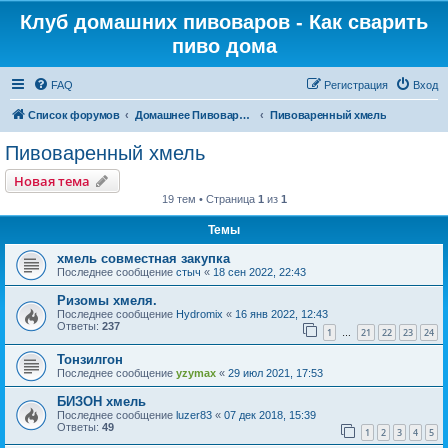
Клуб домашних пивоваров - Как cварить
пиво дома
FAQ
Регистрация
Вход
Список форумов
Домашнее Пивоварение - Минск Беларусь
Пивоваренный хмель
Пивоваренный хмель
Новая тема
19 тем • Страница
1
из
1
Темы
хмель совместная закупка
Последнее сообщение
стыч
«
18 сен 2022, 22:43
Ризомы хмеля.
Последнее сообщение
Hydromix
«
16 янв 2022, 12:43
Ответы:
237
1
21
22
23
24
…
Тонзилгон
Последнее сообщение
yzymax
«
29 июл 2021, 17:53
БИЗОН хмель
Последнее сообщение
luzer83
«
07 дек 2018, 15:39
Ответы:
49
1
2
3
4
5