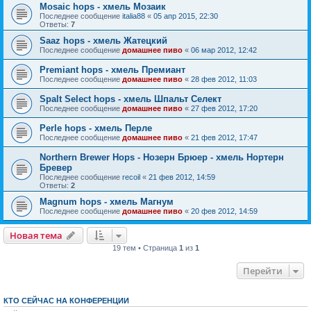
Mosaic hops - хмель Мозаик
Последнее сообщение
italia88
«
05 апр 2015, 22:30
Ответы:
7
Saaz hops - хмель Жатецкий
Последнее сообщение
домашнее пиво
«
06 мар 2012, 12:42
Premiant hops - хмель Премиант
Последнее сообщение
домашнее пиво
«
28 фев 2012, 11:03
Spalt Select hops - хмель Шпальт Селект
Последнее сообщение
домашнее пиво
«
27 фев 2012, 17:20
Perle hops - хмель Перле
Последнее сообщение
домашнее пиво
«
21 фев 2012, 17:47
Northern Brewer Hops - Нозерн Брюер - хмель Нортерн
Бревер
Последнее сообщение
recoil
«
21 фев 2012, 14:59
Ответы:
2
Magnum hops - хмель Магнум
Последнее сообщение
домашнее пиво
«
20 фев 2012, 14:59
Новая тема
19 тем • Страница
1
из
1
Перейти
КТО СЕЙЧАС НА КОНФЕРЕНЦИИ