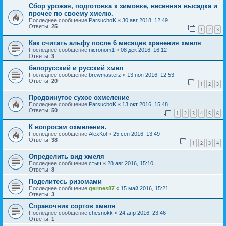
Сбор урожая, подготовка к зимовке, весенняя высадка и
прочее по своему хмелю.
Последнее сообщение
ParsuchoK
«
30 авг 2018, 12:49
Ответы:
25
1
2
3
Как считать альфу после 6 месяцев хранения хмеля
Последнее сообщение
nicronom1
«
08 дек 2016, 16:12
Ответы:
3
белорусский и русский хмел
Последнее сообщение
brewmasterz
«
13 ноя 2016, 12:53
Ответы:
20
1
2
3
Продвинутое сухое охмеление
Последнее сообщение
ParsuchoK
«
13 окт 2016, 15:48
Ответы:
50
1
2
3
4
5
6
К вопросам охмеления.
Последнее сообщение
AlexKol
«
25 сен 2016, 13:49
Ответы:
38
1
2
3
4
Определить вид хмеля
Последнее сообщение
стыч
«
28 авг 2016, 15:10
Ответы:
8
Поделитесь ризомами
Последнее сообщение
germes87
«
15 май 2016, 15:21
Ответы:
3
Справочник сортов хмеля
Последнее сообщение
chesnokk
«
24 апр 2016, 23:46
Ответы:
1