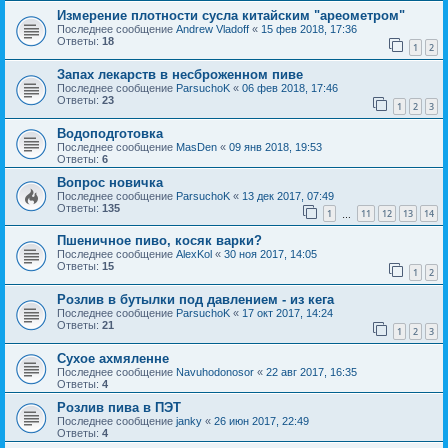
Измерение плотности сусла китайским "ареометром"
Последнее сообщение
Andrew Vladoff
«
15 фев 2018, 17:36
Ответы:
18
1
2
Запах лекарств в несброженном пиве
Последнее сообщение
ParsuchoK
«
06 фев 2018, 17:46
Ответы:
23
1
2
3
Водоподготовка
Последнее сообщение
MasDen
«
09 янв 2018, 19:53
Ответы:
6
Вопрос новичка
Последнее сообщение
ParsuchoK
«
13 дек 2017, 07:49
Ответы:
135
1
11
12
13
14
…
Пшеничное пиво, косяк варки?
Последнее сообщение
AlexKol
«
30 ноя 2017, 14:05
Ответы:
15
1
2
Розлив в бутылки под давлением - из кега
Последнее сообщение
ParsuchoK
«
17 окт 2017, 14:24
Ответы:
21
1
2
3
Сухое ахмяленне
Последнее сообщение
Navuhodonosor
«
22 авг 2017, 16:35
Ответы:
4
Розлив пива в ПЭТ
Последнее сообщение
janky
«
26 июн 2017, 22:49
Ответы:
4