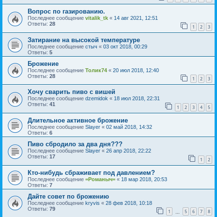
Вопрос по газированию.
Последнее сообщение
vitalik_tk
«
14 авг 2021, 12:51
Ответы:
28
1
2
3
Затирание на высокой температуре
Последнее сообщение
стыч
«
03 окт 2018, 00:29
Ответы:
5
Брожение
Последнее сообщение
Толик74
«
20 июл 2018, 12:40
Ответы:
28
1
2
3
Хочу сварить пиво с вишей
Последнее сообщение
dzemidok
«
18 июл 2018, 22:31
Ответы:
41
1
2
3
4
5
Длительное активное брожение
Последнее сообщение
Slayer
«
02 май 2018, 14:32
Ответы:
6
Пиво сбродило за два дня???
Последнее сообщение
Slayer
«
26 апр 2018, 22:22
Ответы:
17
1
2
Кто-нибудь сбраживает под давлением?
Последнее сообщение
=Романыч=
«
18 мар 2018, 20:53
Ответы:
7
Дайте совет по брожению
Последнее сообщение
kryvis
«
28 фев 2018, 10:18
Ответы:
79
1
5
6
7
8
…