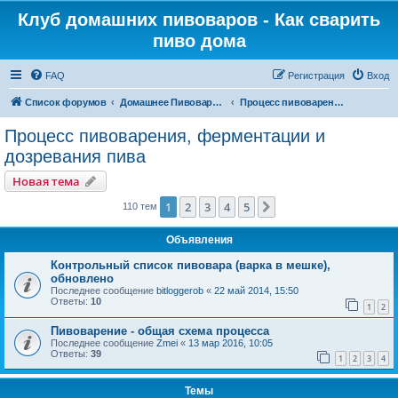
Клуб домашних пивоваров - Как cварить
пиво дома
FAQ
Регистрация
Вход
Список форумов
Домашнее Пивоварение - Минск Беларусь
Процесс пивоварения, ферментации и дозревания пива
Процесс пивоварения, ферментации и
дозревания пива
Новая тема
1
2
3
4
5
След.
110 тем
Объявления
Контрольный список пивовара (варка в мешке),
обновлено
Последнее сообщение
bitloggerob
«
22 май 2014, 15:50
Ответы:
10
1
2
Пивоварение - общая схема процесса
Последнее сообщение
Zmei
«
13 мар 2016, 10:05
Ответы:
39
1
2
3
4
Темы