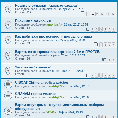
Розлив в бутылки - сколько сахара?
Последнее сообщение
AlexKol
«
05 дек 2017, 11:57
Ответы:
112
1
9
10
11
12
…
Биохимия затирания
Последнее сообщение
иван kraft
«
22 апр 2017, 13:52
Ответы:
58
1
2
3
4
5
6
Как добиться прозрачности домашнего пива
Последнее сообщение
mortefer
«
22 апр 2017, 00:20
Ответы:
33
1
2
3
4
Варить из экстракта или зерновое? ЗА и ПРОТИВ
Последнее сообщение
lordviper
«
07 апр 2017, 18:37
Ответы:
16
1
2
Затирание "в мешке"
Последнее сообщение
evg-83
«
07 ноя 2016, 20:13
Ответы:
51
1
2
3
4
5
6
U-BOAT Chimera replica watches
Последнее сообщение
zosidrhy83
«
01 авг 2026, 12:57
GRAHAM replica watches
Последнее сообщение
zosidrhy83
«
01 авг 2026, 12:56
Варим стаут дома - с супер минимальным набором
оборудования
Последнее сообщение
VDVD
«
10 фев 2024, 13:43
Ответы:
56
1
2
3
4
5
6