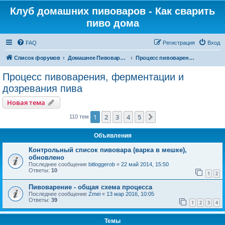
Клуб домашних пивоваров - Как cварить
пиво дома
FAQ
Регистрация
Вход
Список форумов
Домашнее Пивоварение - Минск Беларусь
Процесс пивоварения, ферментации и дозревания пива
Процесс пивоварения, ферментации и
дозревания пива
Новая тема
1
2
3
4
5
След.
110 тем
Объявления
Контрольный список пивовара (варка в мешке),
обновлено
Последнее сообщение
bitloggerob
«
22 май 2014, 15:50
Ответы:
10
1
2
Пивоварение - общая схема процесса
Последнее сообщение
Zmei
«
13 мар 2016, 10:05
Ответы:
39
1
2
3
4
Темы