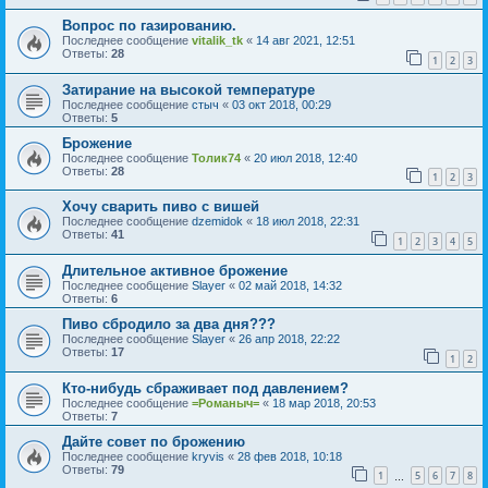
Вопрос по газированию.
Последнее сообщение
vitalik_tk
«
14 авг 2021, 12:51
Ответы:
28
1
2
3
Затирание на высокой температуре
Последнее сообщение
стыч
«
03 окт 2018, 00:29
Ответы:
5
Брожение
Последнее сообщение
Толик74
«
20 июл 2018, 12:40
Ответы:
28
1
2
3
Хочу сварить пиво с вишей
Последнее сообщение
dzemidok
«
18 июл 2018, 22:31
Ответы:
41
1
2
3
4
5
Длительное активное брожение
Последнее сообщение
Slayer
«
02 май 2018, 14:32
Ответы:
6
Пиво сбродило за два дня???
Последнее сообщение
Slayer
«
26 апр 2018, 22:22
Ответы:
17
1
2
Кто-нибудь сбраживает под давлением?
Последнее сообщение
=Романыч=
«
18 мар 2018, 20:53
Ответы:
7
Дайте совет по брожению
Последнее сообщение
kryvis
«
28 фев 2018, 10:18
Ответы:
79
1
5
6
7
8
…