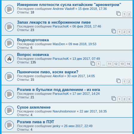
Измерение плотности сусла китайским "ареометром"
Последнее сообщение
Andrew Vladoff
«
15 фев 2018, 17:36
Ответы:
18
1
2
Запах лекарств в несброженном пиве
Последнее сообщение
ParsuchoK
«
06 фев 2018, 17:46
Ответы:
23
1
2
3
Водоподготовка
Последнее сообщение
MasDen
«
09 янв 2018, 19:53
Ответы:
6
Вопрос новичка
Последнее сообщение
ParsuchoK
«
13 дек 2017, 07:49
Ответы:
135
1
11
12
13
14
…
Пшеничное пиво, косяк варки?
Последнее сообщение
AlexKol
«
30 ноя 2017, 14:05
Ответы:
15
1
2
Розлив в бутылки под давлением - из кега
Последнее сообщение
ParsuchoK
«
17 окт 2017, 14:24
Ответы:
21
1
2
3
Сухое ахмяленне
Последнее сообщение
Navuhodonosor
«
22 авг 2017, 16:35
Ответы:
4
Розлив пива в ПЭТ
Последнее сообщение
janky
«
26 июн 2017, 22:49
Ответы:
4