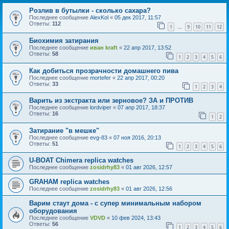
Розлив в бутылки - сколько сахара?
Последнее сообщение
AlexKol
«
05 дек 2017, 11:57
Ответы:
112
1
9
10
11
12
…
Биохимия затирания
Последнее сообщение
иван kraft
«
22 апр 2017, 13:52
Ответы:
58
1
2
3
4
5
6
Как добиться прозрачности домашнего пива
Последнее сообщение
mortefer
«
22 апр 2017, 00:20
Ответы:
33
1
2
3
4
Варить из экстракта или зерновое? ЗА и ПРОТИВ
Последнее сообщение
lordviper
«
07 апр 2017, 18:37
Ответы:
16
1
2
Затирание "в мешке"
Последнее сообщение
evg-83
«
07 ноя 2016, 20:13
Ответы:
51
1
2
3
4
5
6
U-BOAT Chimera replica watches
Последнее сообщение
zosidrhy83
«
01 авг 2026, 12:57
GRAHAM replica watches
Последнее сообщение
zosidrhy83
«
01 авг 2026, 12:56
Варим стаут дома - с супер минимальным набором
оборудования
Последнее сообщение
VDVD
«
10 фев 2024, 13:43
Ответы:
56
1
2
3
4
5
6