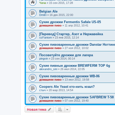
Чача
»
15 сен 2015, 17:28
Belgian Ale
Dmitri
»
16 дек 2015, 22:00
Сухие дрожжи Fermentis Safale US-05
домашнее пиво
»
11 апр 2012, 10:41
[Перевод] Стартер, Азот и Нержавейка
xzFantom
»
23 янв 2015, 12:14
Сухие пивоваренные дрожжи Danstar Ноттинг
домашнее пиво
»
27 ноя 2012, 10:02
Посоветуйте дрожжи для лагера
pingvin
»
23 сен 2014, 00:14
Сухие пивные дрожжи BREWFERM TOP 6g
alexandro_sini
»
26 июл 2014, 22:05
Сухие пивоваренные дрожжи WB-06
домашнее пиво
»
13 июл 2012, 19:58
Coopers Ale Yeast кто-нить юзал?
стыч
»
20 мар 2013, 14:54
Сухие пивоваренные дрожжи SAFBREW T-58
домашнее пиво
»
07 сен 2012, 19:40
Новая тема