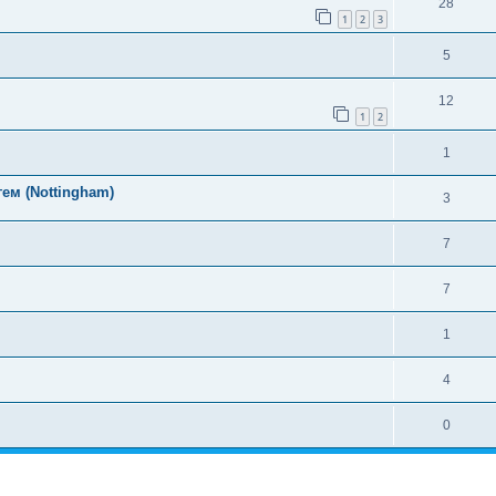
28
1
2
3
5
12
1
2
1
ем (Nottingham)
3
7
7
1
4
0