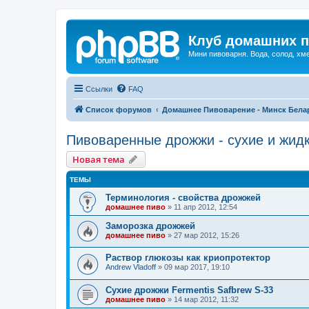
Клуб домашних п
Мини пивоварня. Вода, солод, хм
Ссылки
FAQ
Список форумов
Домашнее Пивоварение - Минск Бела
Пивоваренные дрожжи - сухие и жид
Новая тема
ТЕМЫ
Терминология - свойства дрожжей
домашнее пиво
»
11 апр 2012, 12:54
Заморозка дрожжей
домашнее пиво
»
27 мар 2012, 15:26
Раствор глюкозы как криопротектор
Andrew Vladoff
»
09 мар 2017, 19:10
Сухие дрожжи Fermentis Safbrew S-33
домашнее пиво
»
14 мар 2012, 11:32