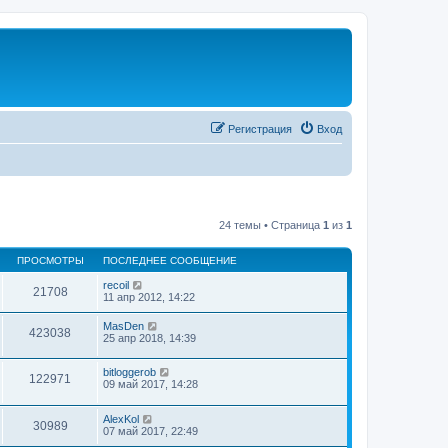
Регистрация
Вход
24 темы • Страница
1
из
1
ПРОСМОТРЫ
ПОСЛЕДНЕЕ СООБЩЕНИЕ
recoil
21708
11 апр 2012, 14:22
MasDen
423038
25 апр 2018, 14:39
bitloggerob
122971
09 май 2017, 14:28
AlexKol
30989
07 май 2017, 22:49