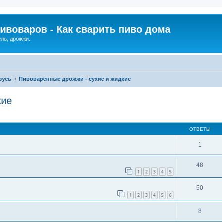
ивоваров - Как cварить пиво дома
ель, дрожжи.
русь
Пивоваренные дрожжи - сухие и жидкие
кие
ОТВЕТЫ
1
48
1
2
3
4
5
50
1
2
3
4
5
6
8