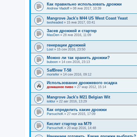
Как правильно использовать дрожжи
Andrew Vladoff
»
08 янв 2017, 10:39
Mangrove Jack's M44 US West Coast Yeast
twoheaded
»
15 янв 2017, 03:41
Засев дрожжей и стартер
MasDen
»
28 янв 2016, 11:09
генерации дрожжей
Lost
»
15 сен 2016, 23:50
Можно ли так хранить дрожжи?
buboon
»
14 сен 2016, 23:13
SafBrew T-58
mortefer
»
14 сен 2016, 09:12
Использование дрожжевого осадка
домашнее пиво
»
27 мар 2012, 15:14
Mangrove Jack's M21 Belgian Wit
isildur
»
22 авг 2016, 13:29
Как определить какие дрожжи
ParsuchoK
»
27 ноя 2015, 17:09
Кислит стартер на M79
ParsuchoK
»
20 мар 2016, 14:48
Начинаем готовить. Какие дрожжи выбрать?