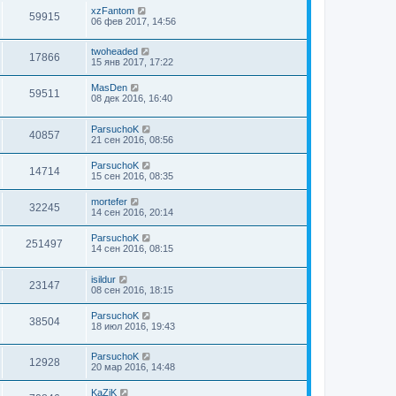
xzFantom
59915
06 фев 2017, 14:56
twoheaded
17866
15 янв 2017, 17:22
MasDen
59511
08 дек 2016, 16:40
ParsuchoK
40857
21 сен 2016, 08:56
ParsuchoK
14714
15 сен 2016, 08:35
mortefer
32245
14 сен 2016, 20:14
ParsuchoK
251497
14 сен 2016, 08:15
isildur
23147
08 сен 2016, 18:15
ParsuchoK
38504
18 июл 2016, 19:43
ParsuchoK
12928
20 мар 2016, 14:48
KaZiK