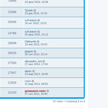
70846
24 фев 2016, 10:08
Tymek
23386
23 дек 2015, 14:18
xzFantom
42946
16 окт 2015, 13:01
xzFantom
14786
05 фев 2015, 16:13
Oldmyrtle
18948
19 янв 2015, 03:03
pingvin
26526
30 сен 2014, 23:14
alexandro_sini
27500
27 июл 2014, 17:04
darex
17947
23 мар 2013, 18:48
стыч
21826
21 мар 2013, 09:50
домашнее пиво
15150
07 сен 2012, 19:40
24 темы • Страница
1
из
1