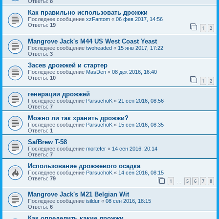
Ответы:
8
Как правильно использовать дрожжи
Последнее сообщение
xzFantom
«
06 фев 2017, 14:56
Ответы:
19
1
2
Mangrove Jack's M44 US West Coast Yeast
Последнее сообщение
twoheaded
«
15 янв 2017, 17:22
Ответы:
3
Засев дрожжей и стартер
Последнее сообщение
MasDen
«
08 дек 2016, 16:40
Ответы:
10
1
2
генерации дрожжей
Последнее сообщение
ParsuchoK
«
21 сен 2016, 08:56
Ответы:
7
Можно ли так хранить дрожжи?
Последнее сообщение
ParsuchoK
«
15 сен 2016, 08:35
Ответы:
1
SafBrew T-58
Последнее сообщение
mortefer
«
14 сен 2016, 20:14
Ответы:
7
Использование дрожжевого осадка
Последнее сообщение
ParsuchoK
«
14 сен 2016, 08:15
Ответы:
79
1
5
6
7
8
…
Mangrove Jack's M21 Belgian Wit
Последнее сообщение
isildur
«
08 сен 2016, 18:15
Ответы:
6
Как определить какие дрожжи