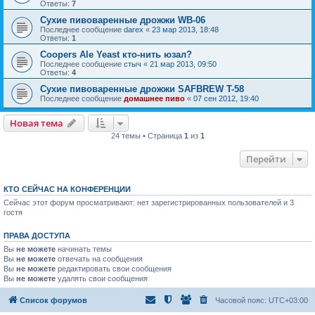
Ответы:
7
Сухие пивоваренные дрожжи WB-06
Последнее сообщение
darex
«
23 мар 2013, 18:48
Ответы:
1
Coopers Ale Yeast кто-нить юзал?
Последнее сообщение
стыч
«
21 мар 2013, 09:50
Ответы:
4
Сухие пивоваренные дрожжи SAFBREW T-58
Последнее сообщение
домашнее пиво
«
07 сен 2012, 19:40
Новая тема
24 темы • Страница
1
из
1
Перейти
КТО СЕЙЧАС НА КОНФЕРЕНЦИИ
Сейчас этот форум просматривают: нет зарегистрированных пользователей и 3
гостя
ПРАВА ДОСТУПА
Вы
не можете
начинать темы
Вы
не можете
отвечать на сообщения
Вы
не можете
редактировать свои сообщения
Вы
не можете
удалять свои сообщения
Список форумов
Часовой пояс:
UTC+03:00