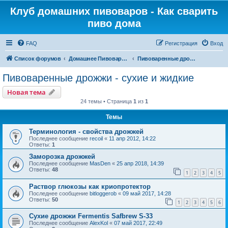
Клуб домашних пивоваров - Как cварить
пиво дома
FAQ
Регистрация
Вход
Список форумов
Домашнее Пивоварение - Минск Беларусь
Пивоваренные дрожжи - сухие и жидкие
Пивоваренные дрожжи - сухие и жидкие
Новая тема
24 темы • Страница
1
из
1
Темы
Терминология - свойства дрожжей
Последнее сообщение
recoil
«
11 апр 2012, 14:22
Ответы:
1
Заморозка дрожжей
Последнее сообщение
MasDen
«
25 апр 2018, 14:39
Ответы:
48
1
2
3
4
5
Раствор глюкозы как криопротектор
Последнее сообщение
bitloggerob
«
09 май 2017, 14:28
Ответы:
50
1
2
3
4
5
6
Сухие дрожжи Fermentis Safbrew S-33
Последнее сообщение
AlexKol
«
07 май 2017, 22:49