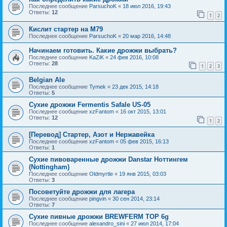
Последнее сообщение
ParsuchoK
«
18 июл 2016, 19:43
Ответы:
12
1
2
Кислит стартер на M79
Последнее сообщение
ParsuchoK
«
20 мар 2016, 14:48
Начинаем готовить. Какие дрожжи выбрать?
Последнее сообщение
KaZiK
«
24 фев 2016, 10:08
Ответы:
28
1
2
3
Belgian Ale
Последнее сообщение
Tymek
«
23 дек 2015, 14:18
Ответы:
5
Сухие дрожжи Fermentis Safale US-05
Последнее сообщение
xzFantom
«
16 окт 2015, 13:01
Ответы:
12
1
2
[Перевод] Стартер, Азот и Нержавейка
Последнее сообщение
xzFantom
«
05 фев 2015, 16:13
Ответы:
1
Сухие пивоваренные дрожжи Danstar Ноттингем
(Nottingham)
Последнее сообщение
Oldmyrtle
«
19 янв 2015, 03:03
Ответы:
3
Посоветуйте дрожжи для лагера
Последнее сообщение
pingvin
«
30 сен 2014, 23:14
Ответы:
7
Сухие пивные дрожжи BREWFERM TOP 6g
Последнее сообщение
alexandro_sini
«
27 июл 2014, 17:04