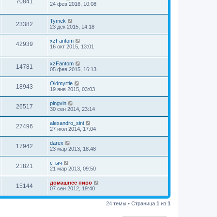
70841
24 фев 2016, 10:08
Tymek
23382
23 дек 2015, 14:18
xzFantom
42939
16 окт 2015, 13:01
xzFantom
14781
05 фев 2015, 16:13
Oldmyrtle
18943
19 янв 2015, 03:03
pingvin
26517
30 сен 2014, 23:14
alexandro_sini
27496
27 июл 2014, 17:04
darex
17942
23 мар 2013, 18:48
стыч
21821
21 мар 2013, 09:50
домашнее пиво
15144
07 сен 2012, 19:40
24 темы • Страница
1
из
1