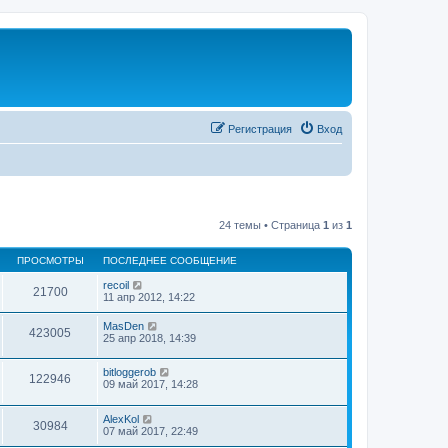
Регистрация
Вход
24 темы • Страница
1
из
1
ПРОСМОТРЫ
ПОСЛЕДНЕЕ СООБЩЕНИЕ
recoil
21700
11 апр 2012, 14:22
MasDen
423005
25 апр 2018, 14:39
bitloggerob
122946
09 май 2017, 14:28
AlexKol
30984
07 май 2017, 22:49