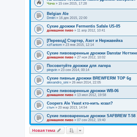
Чача
»
15 сен 2015, 17:28
Belgian Ale
Dmitri
»
16 дек 2015, 22:00
Сухие дрожжи Fermentis Safale US-05
домашнее пиво
»
11 апр 2012, 10:41
[Перевод] Стартер, Азот и Нержавейка
xzFantom
»
23 янв 2015, 12:14
Сухие пивоваренные дрожжи Danstar Ноттинг
домашнее пиво
»
27 ноя 2012, 10:02
Посоветуйте дрожжи для лагера
pingvin
»
23 сен 2014, 00:14
Сухие пивные дрожжи BREWFERM TOP 6g
alexandro_sini
»
26 июл 2014, 22:05
Сухие пивоваренные дрожжи WB-06
домашнее пиво
»
13 июл 2012, 19:58
Coopers Ale Yeast кто-нить юзал?
стыч
»
20 мар 2013, 14:54
Сухие пивоваренные дрожжи SAFBREW T-58
домашнее пиво
»
07 сен 2012, 19:40
Новая тема