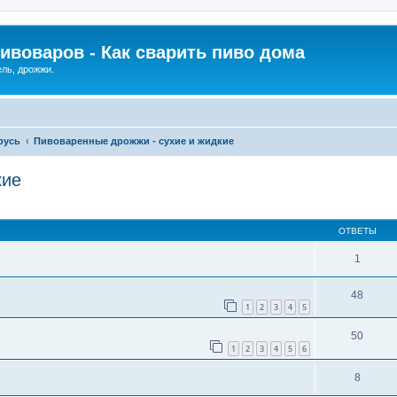
ивоваров - Как cварить пиво дома
ель, дрожжи.
русь
Пивоваренные дрожжи - сухие и жидкие
кие
ОТВЕТЫ
1
48
1
2
3
4
5
50
1
2
3
4
5
6
8