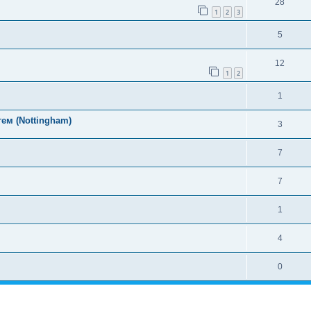
28
1
2
3
5
12
1
2
1
ем (Nottingham)
3
7
7
1
4
0