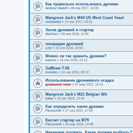
Как правильно использовать дрожжи
Andrew Vladoff
»
08 янв 2017, 10:39
Mangrove Jack's M44 US West Coast Yeast
twoheaded
»
15 янв 2017, 03:41
Засев дрожжей и стартер
MasDen
»
28 янв 2016, 11:09
генерации дрожжей
Lost
»
15 сен 2016, 23:50
Можно ли так хранить дрожжи?
buboon
»
14 сен 2016, 23:13
SafBrew T-58
mortefer
»
14 сен 2016, 09:12
Использование дрожжевого осадка
домашнее пиво
»
27 мар 2012, 15:14
Mangrove Jack's M21 Belgian Wit
isildur
»
22 авг 2016, 13:29
Как определить какие дрожжи
ParsuchoK
»
27 ноя 2015, 17:09
Кислит стартер на M79
ParsuchoK
»
20 мар 2016, 14:48
Начинаем готовить. Какие дрожжи выбрать?