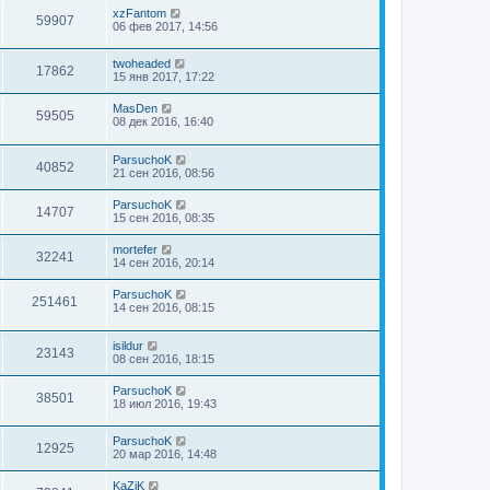
xzFantom
59907
06 фев 2017, 14:56
twoheaded
17862
15 янв 2017, 17:22
MasDen
59505
08 дек 2016, 16:40
ParsuchoK
40852
21 сен 2016, 08:56
ParsuchoK
14707
15 сен 2016, 08:35
mortefer
32241
14 сен 2016, 20:14
ParsuchoK
251461
14 сен 2016, 08:15
isildur
23143
08 сен 2016, 18:15
ParsuchoK
38501
18 июл 2016, 19:43
ParsuchoK
12925
20 мар 2016, 14:48
KaZiK