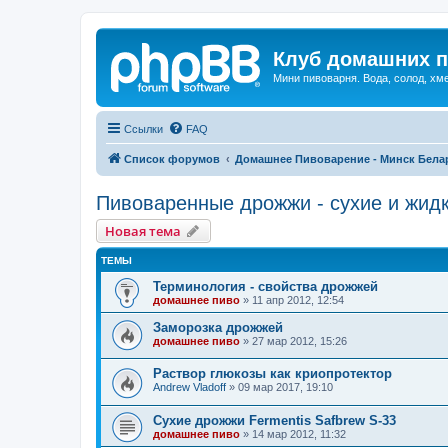
Клуб домашних п
Мини пивоварня. Вода, солод, хм
Ссылки
FAQ
Список форумов
Домашнее Пивоварение - Минск Бела
Пивоваренные дрожжи - сухие и жид
Новая тема
ТЕМЫ
Терминология - свойства дрожжей
домашнее пиво
»
11 апр 2012, 12:54
Заморозка дрожжей
домашнее пиво
»
27 мар 2012, 15:26
Раствор глюкозы как криопротектор
Andrew Vladoff
»
09 мар 2017, 19:10
Сухие дрожжи Fermentis Safbrew S-33
домашнее пиво
»
14 мар 2012, 11:32