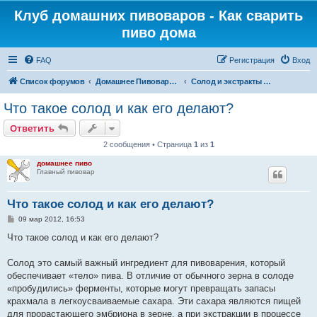
Клуб домашних пивоваров - Как cварить
пиво дома
FAQ
Регистрация
Вход
Список форумов
Домашнее Пивоварение - Минск Беларусь
Солод и экстракты для приготовления сусла
Что такое солод и как его делают?
Ответить
2 сообщения • Страница
1
из
1
домашнее пиво
Главный пивовар
Что такое солод и как его делают?
С
09 мар 2012, 16:53
о
о
Что такое солод и как его делают?
б
щ
е
Солод это самый важный ингредиент для пивоварения, который
н
обеспечивает «тело» пива. В отличие от обычного зерна в солоде
и
е
«пробудились» ферменты, которые могут превращать запасы
крахмала в легкоусваиваемые сахара. Эти сахара являются пищей
для прорастающего эмбриона в зерне, а при экстракции в процессе