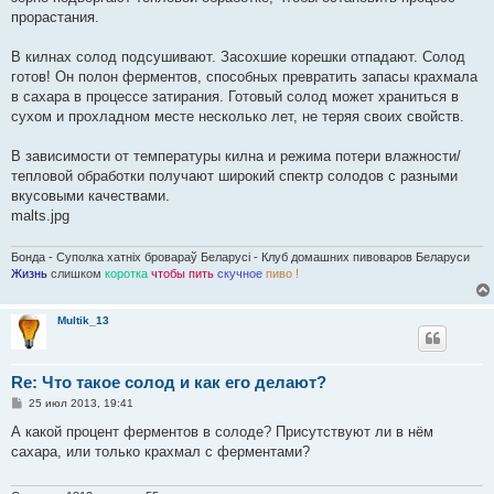
прорастания.
В килнах солод подсушивают. Засохшие корешки отпадают. Солод
готов! Он полон ферментов, способных превратить запасы крахмала
в сахара в процессе затирания. Готовый солод может храниться в
сухом и прохладном месте несколько лет, не теряя своих свойств.
В зависимости от температуры килна и режима потери влажности/
тепловой обработки получают широкий спектр солодов с разными
вкусовыми качествами.
malts.jpg
Бонда - Суполка хатніх бровараў Беларусі - Клуб домашних пивоваров Беларуси
Жизнь
слишком
коротка
чтобы пить
скучное
пиво !
Multik_13
Re: Что такое солод и как его делают?
С
25 июл 2013, 19:41
о
о
А какой процент ферментов в солоде? Присутствуют ли в нём
б
сахара, или только крахмал с ферментами?
щ
е
н