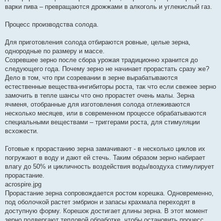
варки пива – превращаются дрожжами в алкоголь и углекислый газ.
Процесс производства солода.
Для приготовления солода отбираются ровные, целые зерна,
однородные по размеру и массе.
Созревшее зерно после сбора урожая традиционно хранится до
следующего года. Почему зерно не начинает прорастать сразу же?
Дело в том, что при созревании в зерне вырабатываются
естественные вещества-ингибиторы роста, так что если свежее зерно
замочить в тепле шансы что оно прорастет очень малы. Зерна
ячменя, отобранные для изготовления солода отлеживаются
несколько месяцев, или в современном процессе обрабатываются
специальными веществами – триггерами роста, для стимуляции
всхожести.
Готовые к прорастанию зерна замачивают - в несколько циклов их
погружают в воду и дают ей стечь. Таким образом зерно набирает
влагу до 50% и цикличность воздействия воды/воздуха стимулирует
прорастание.
acrospire.jpg
Прорастание зерна сопровождается ростом корешка. Одновременно,
под оболочкой растет эмбрион и запасы крахмала переходят в
доступную форму. Корешок достигает длины зерна. В этот момент
зерно подвергают тепловой обработке, чтобы остановить процесс