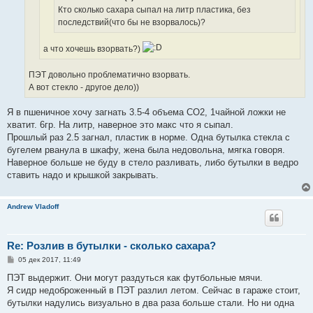
Кто сколько сахара сыпал на литр пластика, без
последствий(что бы не взорвалось)?
а что хочешь взорвать?)
ПЭТ довольно проблематично взорвать.
А вот стекло - другое дело))
Я в пшеничное хочу загнать 3.5-4 объема СО2, 1чайной ложки не
хватит. 6гр. На литр, наверное это макс что я сыпал.
Прошлый раз 2.5 загнал, пластик в норме. Одна бутылка стекла с
бугелем рванула в шкафу, жена была недовольна, мягка говоря.
Наверное больше не буду в стело разливать, либо бутылки в ведро
ставить надо и крышкой закрывать.
Andrew Vladoff
Re: Розлив в бутылки - сколько сахара?
С
05 дек 2017, 11:49
о
о
ПЭТ выдержит. Они могут раздуться как футбольные мячи.
б
Я сидр недоброженный в ПЭТ разлил летом. Сейчас в гараже стоит,
щ
е
бутылки надулись визуально в два раза больше стали. Но ни одна
н