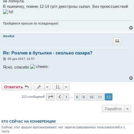
не лопнула.
и
е
В пшеничку, помню 12-14 гр/л декстрозы сыпал. Без происсшествий
Пройдёмся ересью по псевдонауке!
AlexKol
Re: Розлив в бутылки - сколько сахара?
С
05 дек 2017, 11:57
о
о
Ясно, спасибо
б
щ
е
н
и
Ответить
е
Страница
12
из
12
1
8
9
10
11
12
Пред.
113 сообщений
…
Перейти
КТО СЕЙЧАС НА КОНФЕРЕНЦИИ
Сейчас этот форум просматривают: нет зарегистрированных пользователей и 1
гость