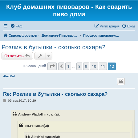
Клуб домашних пивоваров - Как cварить
пиво дома
FAQ
Регистрация
Вход
Список форумов
Домашнее Пивоварение - Минск Беларусь
Процесс пивоварения, ферментации и дозревания пива
Розлив в бутылки - сколько сахара?
Ответить
Страница
12
из
12
1
8
9
10
11
12
Пред.
113 сообщений
…
AlexKol
Re: Розлив в бутылки - сколько сахара?
С
05 дек 2017, 10:29
о
о
б
Andrew Vladoff писал(а):
щ
е
н
стыч писал(а):
и
е
AlexKol писал(а):