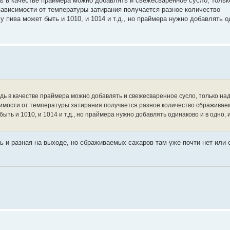
дь в качестве праймера можно добавлять и свежесваренное сусло, тольк
 зависимости от температуры затирания получается разное количество
пива может быть и 1010, и 1014 и т.д., но праймера нужно добавлять о
едь в качестве праймера можно добавлять и свежесваренное сусло, только на
исимости от температуры затирания получается разное количество сбражива
ть и 1010, и 1014 и т.д., но праймера нужно добавлять одинаково и в одно, и
ь и разная на выходе, но сбраживаемых сахаров там уже почти нет или 