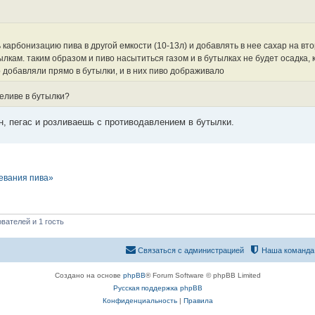
 карбонизацию пива в другой емкости (10-13л) и добавлять в нее сахар на вт
лкам. таким образом и пиво насытиться газом и в бутылках не будет осадка, к
 добавляли прямо в бутылки, и в них пиво дображивало
еливе в бутылки?
н, пегас и розливаешь с противодавлением в бутылки.
евания пива»
вателей и 1 гость
Связаться с администрацией
Наша команда
Создано на основе
phpBB
® Forum Software © phpBB Limited
Русская поддержка phpBB
Конфиденциальность
|
Правила