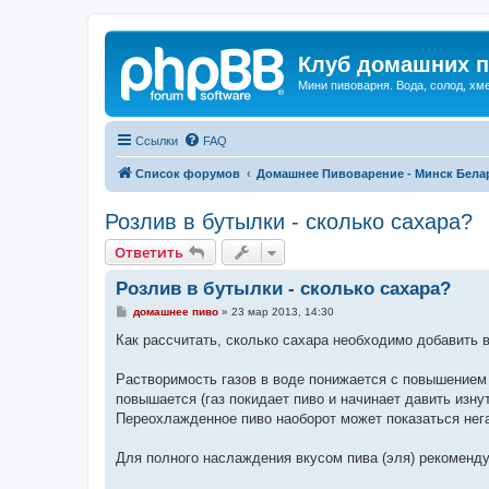
Клуб домашних п
Мини пивоварня. Вода, солод, хм
Ссылки
FAQ
Список форумов
Домашнее Пивоварение - Минск Бела
Розлив в бутылки - сколько сахара?
Ответить
Розлив в бутылки - сколько сахара?
С
домашнее пиво
»
23 мар 2013, 14:30
о
о
Как рассчитать, сколько сахара необходимо добавить 
б
щ
е
Растворимость газов в воде понижается с повышением
н
повышается (газ покидает пиво и начинает давить изнут
и
е
Переохлажденное пиво наоборот может показаться нега
Для полного наслаждения вкусом пива (эля) рекоменду