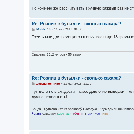
Но конечно же рассчитывать вручную каждый раз не сто
Re: Розлив в бутылки - сколько сахара?
С
Multik_13
»
12 май 2013, 08:06
о
о
Тоесть мне для немецкого пшеничного надо 13 грамм ко
б
щ
е
н
и
Сварено: 1312 литров - 55 варок.
е
Re: Розлив в бутылки - сколько сахара?
С
домашнее пиво
»
12 май 2013, 12:36
о
о
Тут дело не в сладости - такое давление выдержит тол
б
лучше недосыпать!
щ
е
н
и
Бонда - Суполка хатніх бровараў Беларусі - Клуб домашних пиво
е
Жизнь
слишком
коротка
чтобы пить
скучное
пиво !