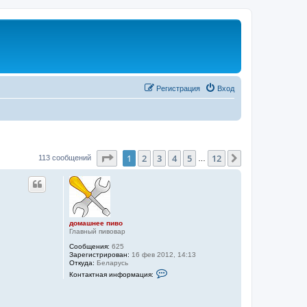
Регистрация
Вход
Страница
1
из
12
1
2
3
4
5
12
След.
113 сообщений
…
домашнее пиво
Главный пивовар
Сообщения:
625
Зарегистрирован:
16 фев 2012, 14:13
Откуда:
Беларусь
К
Контактная информация:
о
н
т
а