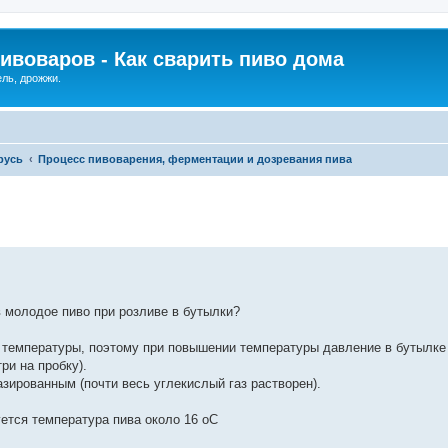
ивоваров - Как cварить пиво дома
ель, дрожжи.
русь
Процесс пивоварения, ферментации и дозревания пива
в молодое пиво при розливе в бутылки?
 температуры, поэтому при повышении температуры давление в бутылке
ри на пробку).
зированным (почти весь углекислый газ растворен).
ется температура пива около 16 оС