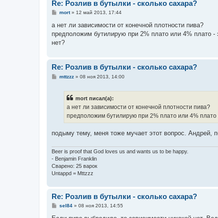
Re: Розлив в бутылки - сколько сахара?
С
mort
»
12 май 2013, 17:44
о
о
а нет ли зависимости от конечной плотности пива?
б
предположим бутилирую при 2% плато или 4% плато - э
щ
е
нет?
н
и
е
Re: Розлив в бутылки - сколько сахара?
С
mttzzz
»
08 ноя 2013, 14:00
о
о
б
mort писал(а):
щ
е
а нет ли зависимости от конечной плотности пива?
н
предположим бутилирую при 2% плато или 4% плато - 
и
е
подыму тему, меня тоже мучает этот вопрос. Андрей, п
Beer is proof that God loves us and wants us to be happy.
- Benjamin Franklin
Сварено: 25 варок
Untappd = Mttzzz
Re: Розлив в бутылки - сколько сахара?
С
sel84
»
08 ноя 2013, 14:55
о
о