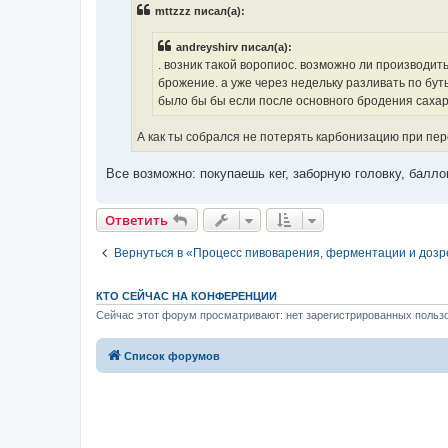
б
mttzzz писал(а):
щ
е
н
andreyshirv писал(а):
и
е
. возник такой воропиос. возможно ли производить
брожение. а уже через недельку разливать по буты
было бы бы если после основного бродения сахар
А как ты собрался не потерять карбонизацию при пер
Все возможно: покупаешь кег, заборную головку, балло
Ответить
Вернуться в «Процесс пивоварения, ферментации и дозр
КТО СЕЙЧАС НА КОНФЕРЕНЦИИ
Сейчас этот форум просматривают: нет зарегистрированных пользо
Список форумов