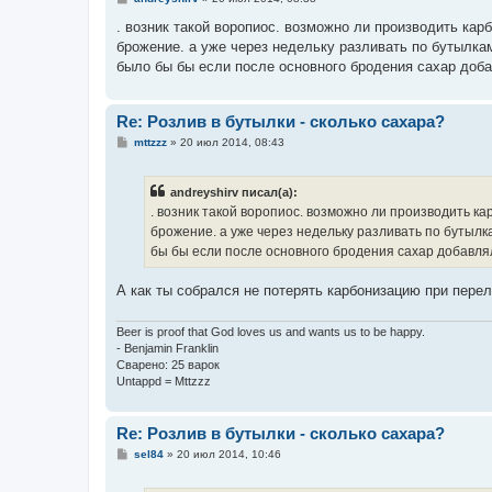
о
о
. возник такой воропиос. возможно ли производить карб
б
брожение. а уже через недельку разливать по бутылкам
щ
е
было бы бы если после основного бродения сахар доба
н
и
е
Re: Розлив в бутылки - сколько сахара?
С
mttzzz
»
20 июл 2014, 08:43
о
о
б
andreyshirv писал(а):
щ
е
. возник такой воропиос. возможно ли производить ка
н
брожение. а уже через недельку разливать по бутылка
и
е
бы бы если после основного бродения сахар добавлял
А как ты собрался не потерять карбонизацию при пере
Beer is proof that God loves us and wants us to be happy.
- Benjamin Franklin
Сварено: 25 варок
Untappd = Mttzzz
Re: Розлив в бутылки - сколько сахара?
С
sel84
»
20 июл 2014, 10:46
о
о