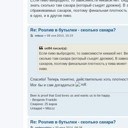
Если пиво выбродило, то зависимости никакой нет. Ве
б
знать сколько там сахара (который съедят дрожжи). В
щ
е
сбраживаемых сахаров, поэтому финальная плотность у 
н
в одно, и в другое пиво.
и
е
Re: Розлив в бутылки - сколько сахара?
С
mttzzz
»
08 ноя 2013, 15:15
о
о
б
sel84 писал(а):
щ
е
Если пиво выбродило, то зависимости никакой нет. В
н
сколько там сахара (который съедят дрожжи). В зав
и
е
сахаров, поэтому финальная плотность у пива может бы
пиво.
Спасибо! Теперь понятно, действительно хоть плотност
Мог бы и сам догадаться
Beer is proof that God loves us and wants us to be happy.
- Benjamin Franklin
Сварено: 25 варок
Untappd = Mttzzz
Re: Розлив в бутылки - сколько сахара?
С
andreyshirv
»
20 июл 2014, 08:38