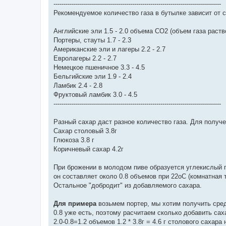
-----------------------------------------------------------------------------------
Рекомендуемое количество газа в бутылке зависит от с
Английские эли 1.5 - 2.0 объема СО2 (объем газа раств
Портеры, стауты 1.7 - 2.3
Американские эли и лагеры 2.2 - 2.7
Евролагеры 2.2 - 2.7
Немецкое пшеничное 3.3 - 4.5
Бельгийские эли 1.9 - 2.4
Ламбик 2.4 - 2.8
Фруктовый ламбик 3.0 - 4.5
-----------------------------------------------------------------------------------
Разный сахар даст разное количество газа. Для получе
Сахар столовый 3.8г
Глюкоза 3.8 г
Коричневый сахар 4.2г
При брожении в молодом пиве образуется углекислый га
он составляет около 0.8 объемов при 22оС (комнатная 
Остальное "добродит" из добавляемого сахара.
Для примера
возьмем портер, мы хотим получить сред
0.8 уже есть, поэтому расчитаем сколько добавить сах
2.0-0.8=1.2 объемов 1.2 * 3.8г = 4.6 г столового сахара