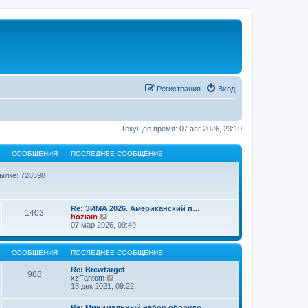
Регистрация
Вход
Текущее время: 07 авг 2026, 23:19
СООБЩЕНИЯ
ПОСЛЕДНЕЕ СООБЩЕНИЕ
ылке: 728598
Re: ЗИМА 2026. Американский п…
1403
П
hoziain
е
07 мар 2026, 09:49
р
е
й
СООБЩЕНИЯ
ПОСЛЕДНЕЕ СООБЩЕНИЕ
т
и
Re: Brewtarget
988
к
П
xzFantom
п
е
13 дек 2021, 09:22
о
р
с
е
л
Re: Минимальный набор оборудо…