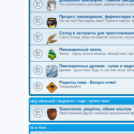
Домашняя пивоварня - Пивной завод
Что использовать для варки, ферментации и хра
Процесс пивоварения, ферментации и
Что за чем? Как варить пиво? Трюки и советы, 
Солод и экстракты для приготовлени
Сорта солода, виды экстрактов, качество, вкус
Пивоваренный хмель
Хмель - сорта, использование, личный опыт, м
Пивоваренные дрожжи - сухие и жидк
Дрожжи - душа пива, будь то эль или лагер. Шт
Рецепты пива - Вопрос-ответ
Спрашивайте!
MЕД ХМЕЛЬНОЙ / МЕДОВУХА / СИДР / ПЕРРИ / КВАС
Технология, рецепты, обмен опытом
Приготовления других напитков натурального б
НЕ В ТЕМУ ...