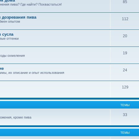
ик дома
85
нения пива? Где найти? Похвастаться!
 дозревания пива
112
обмен опытом
я сусла
20
овые оттенки
19
етоды охмеления
ие
24
аммы, их описание и опыт использования
129
ТЕМЫ
33
рожения, кроме пива
ТЕМЫ