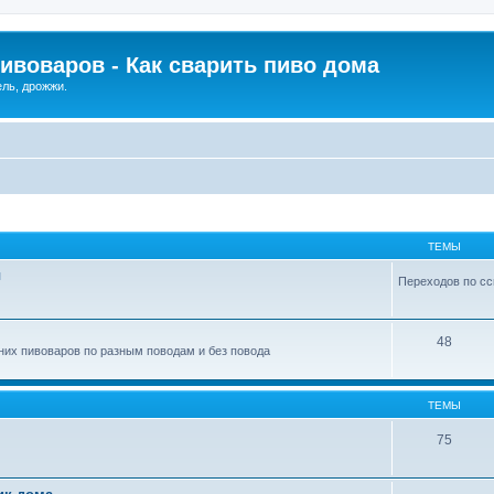
ивоваров - Как cварить пиво дома
ель, дрожжи.
ТЕМЫ
ы
Переходов по сс
48
их пивоваров по разным поводам и без повода
ТЕМЫ
75