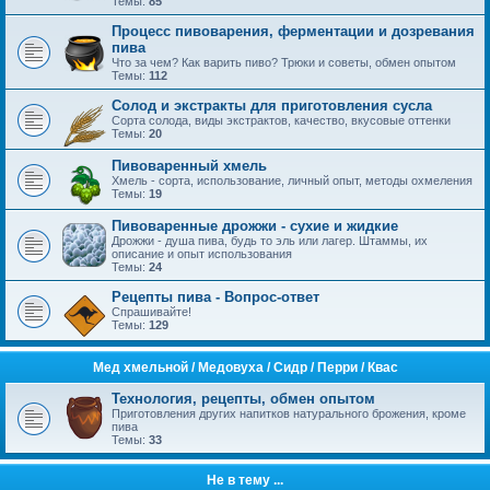
Темы:
85
Процесс пивоварения, ферментации и дозревания
пива
Что за чем? Как варить пиво? Трюки и советы, обмен опытом
Темы:
112
Солод и экстракты для приготовления сусла
Сорта солода, виды экстрактов, качество, вкусовые оттенки
Темы:
20
Пивоваренный хмель
Хмель - сорта, использование, личный опыт, методы охмеления
Темы:
19
Пивоваренные дрожжи - сухие и жидкие
Дрожжи - душа пива, будь то эль или лагер. Штаммы, их
описание и опыт использования
Темы:
24
Рецепты пива - Вопрос-ответ
Спрашивайте!
Темы:
129
Mед хмельной / Медовуха / Сидр / Перри / Квас
Технология, рецепты, обмен опытом
Приготовления других напитков натурального брожения, кроме
пива
Темы:
33
Не в тему ...