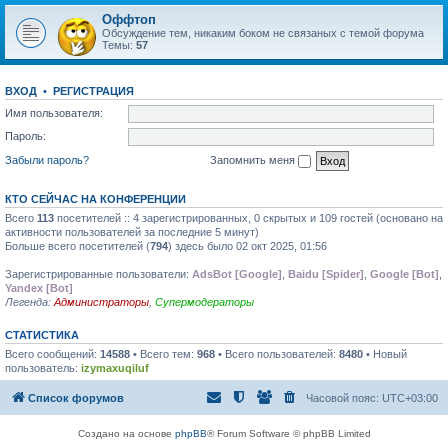
Оффтоп
Обсуждение тем, никаким боком не связаных с темой форума
Темы:
57
ВХОД
•
РЕГИСТРАЦИЯ
Имя пользователя:
Пароль:
Забыли пароль?
Запомнить меня
КТО СЕЙЧАС НА КОНФЕРЕНЦИИ
Всего
113
посетителей :: 4 зарегистрированных, 0 скрытых и 109 гостей (основано на
активности пользователей за последние 5 минут)
Больше всего посетителей (
794
) здесь было 02 окт 2025, 01:56
Зарегистрированные пользователи:
AdsBot [Google]
,
Baidu [Spider]
,
Google [Bot]
,
Yandex [Bot]
Легенда:
Администраторы
,
Супермодераторы
СТАТИСТИКА
Всего сообщений:
14588
• Всего тем:
968
• Всего пользователей:
8480
• Новый
пользователь:
izymaxuqiluf
Список форумов
Часовой пояс:
UTC+03:00
Создано на основе
phpBB
® Forum Software © phpBB Limited