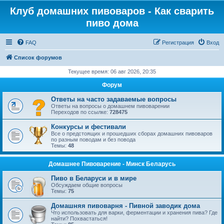
Клуб домашних пивоваров - Как cварить
пиво дома
FAQ
Регистрация
Вход
Список форумов
Текущее время: 06 авг 2026, 20:35
Форум
Ответы на часто задаваемые вопросы
Ответы на вопросы о домашнем пивоварении
Переходов по ссылке:
728475
Конкурсы и фестивали
Все о предстоящих и прошедших сборах домашних пивоваров
по разным поводам и без повода
Темы:
48
Домашнее Пивоварение - Минск Беларусь
Пиво в Беларуси и в мире
Обсуждаем общие вопросы
Темы:
75
Домашняя пивоварня - Пивной заводик дома
Что использовать для варки, ферментации и хранения пива? Где
найти? Похвастаться!